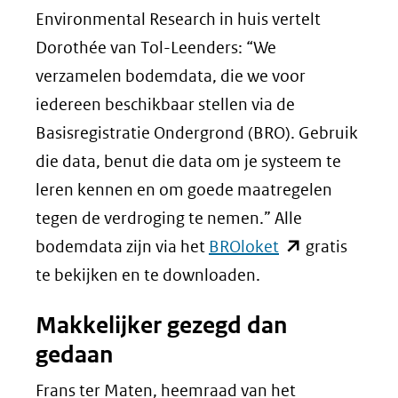
Environmental Research in huis vertelt
Dorothée van Tol-Leenders: “We
verzamelen bodemdata, die we voor
iedereen beschikbaar stellen via de
Basisregistratie Ondergrond (BRO). Gebruik
die data, benut die data om je systeem te
leren kennen en om goede maatregelen
tegen de verdroging te nemen.” Alle
(opent
bodemdata zijn via het
BROloket
gratis
in
te bekijken en te downloaden.
nieuw
Makkelijker gezegd dan
venster)
gedaan
(verwijst
naar
Frans ter Maten, heemraad van het