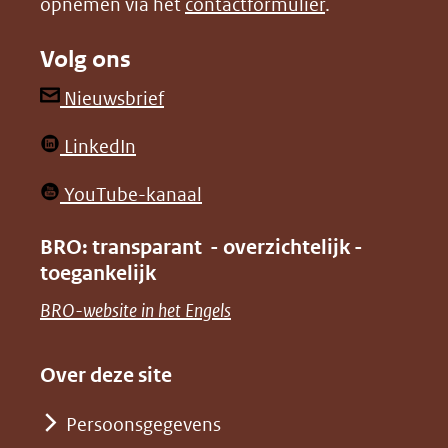
opnemen via het
contactformulier
.
(verwijst
(verwijst
naar
naar
Volg ons
een
een
andere
andere
(opent
Nieuwsbrief
website)
website)
in
(opent
LinkedIn
nieuw
in
venster)
(opent
YouTube-kanaal
nieuw
(verwijst
in
venster)
BRO: transparant - overzichtelijk -
naar
nieuw
toegankelijk
(verwijst
een
venster)
naar
(opent
BRO-website in het Engels
andere
(verwijst
een
in
website)
naar
andere
nieuw
Over deze site
een
website)
venster)
andere
Persoonsgegevens
(verwijst