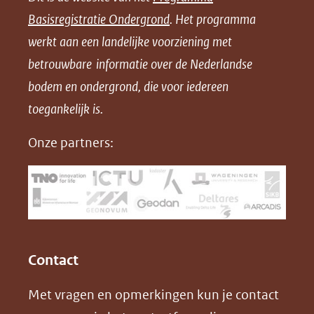
n
n
n
l
Basisregistratie Ondergrond
. Het programma
o
o
o
o
werkt aan een landelijke voorziening met
p
p
p
a
betrouwbare informatie over de Nederlandse
F
L
X
d
bodem en ondergrond, die voor iedereen
(opent
a
i
P
in
toegankelijk is.
c
n
D
nieuw
e
k
F
Onze partners:
venster)
b
e
(verwijst
o
d
naar
o
I
een
k
n
(opent
(opent
andere
in
in
website)
Contact
nieuw
nieuw
Met vragen en opmerkingen kun je contact
venster)
venster)