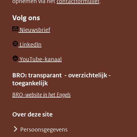
opnemen via het
contactformulier
.
(verwijst
(verwijst
naar
naar
Volg ons
een
een
andere
andere
(opent
Nieuwsbrief
website)
website)
in
(opent
LinkedIn
nieuw
in
venster)
(opent
YouTube-kanaal
nieuw
(verwijst
in
venster)
BRO: transparant - overzichtelijk -
naar
nieuw
toegankelijk
(verwijst
een
venster)
naar
(opent
BRO-website in het Engels
andere
(verwijst
een
in
website)
naar
andere
nieuw
Over deze site
een
website)
venster)
andere
Persoonsgegevens
(verwijst