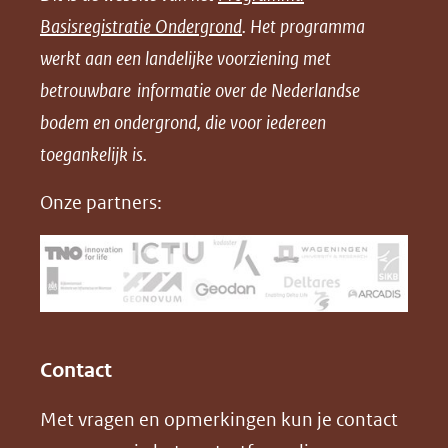
n
n
n
l
Basisregistratie Ondergrond
. Het programma
o
o
o
o
werkt aan een landelijke voorziening met
p
p
p
a
betrouwbare informatie over de Nederlandse
F
L
X
d
bodem en ondergrond, die voor iedereen
(opent
a
i
P
in
toegankelijk is.
c
n
D
nieuw
e
k
F
Onze partners:
venster)
b
e
(verwijst
o
d
naar
o
I
een
k
n
(opent
(opent
andere
in
in
website)
Contact
nieuw
nieuw
Met vragen en opmerkingen kun je contact
venster)
venster)