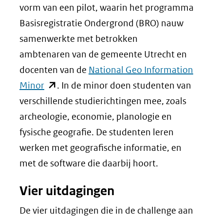
vorm van een pilot, waarin het programma
Basisregistratie Ondergrond (BRO) nauw
samenwerkte met betrokken
ambtenaren van de gemeente Utrecht en
docenten van de
National Geo Information
(opent
Minor
. In de minor doen studenten van
in
verschillende studierichtingen mee, zoals
nieuw
archeologie, economie, planologie en
venster)
fysische geografie. De studenten leren
(verwijst
werken met geografische informatie, en
naar
met de software die daarbij hoort.
een
Vier uitdagingen
andere
website)
De vier uitdagingen die in de challenge aan