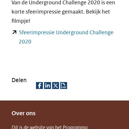
Van de Underground Challenge 2020 is een
naar
korte sfeerimpressie gemaakt. Bekijk het
een
filmpje!
andere
Sfeerimpressie Underground Challenge
website)
(opent
2020
in
nieuw
venster)
(verwijst
Delen
naar
D
D
D
D
een
e
e
e
o
andere
Over ons
l
l
l
w
website)
e
e
e
n
Dit is de website van het
Programma