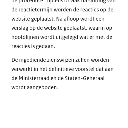
venster)
de procedure. Tijdens of vlak na sluiting van
(verwijst
de reactietermijn worden de reacties op de
naar
website geplaatst. Na afloop wordt een
een
verslag op de website geplaatst, waarin op
andere
hoofdlijnen wordt uitgelegd wat er met de
website)
reacties is gedaan.
De ingediende zienswijzen zullen worden
verwerkt in het definitieve voorstel dat aan
de Ministerraad en de Staten-Generaal
wordt aangeboden.