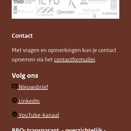
naar
o
I
een
k
n
(opent
(opent
andere
in
in
website)
Contact
nieuw
nieuw
Met vragen en opmerkingen kun je contact
venster)
venster)
opnemen via het
contactformulier
.
(verwijst
(verwijst
naar
naar
Volg ons
een
een
andere
andere
(opent
Nieuwsbrief
website)
website)
in
(opent
LinkedIn
nieuw
in
venster)
(opent
YouTube-kanaal
nieuw
(verwijst
in
venster)
BRO: transparant - overzichtelijk -