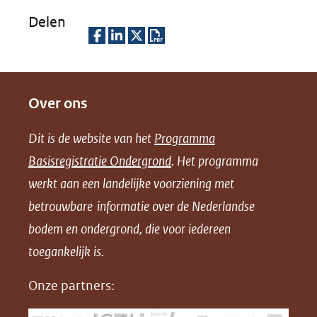
Delen
D
D
D
D
e
e
e
o
Over ons
l
l
l
w
e
e
e
n
Dit is de website van het
Programma
n
n
n
l
Basisregistratie Ondergrond
. Het programma
o
o
o
o
werkt aan een landelijke voorziening met
p
p
p
a
betrouwbare informatie over de Nederlandse
F
L
X
d
bodem en ondergrond, die voor iedereen
(opent
a
i
P
in
toegankelijk is.
c
n
D
nieuw
e
k
F
Onze partners:
venster)
b
e
(verwijst
o
d