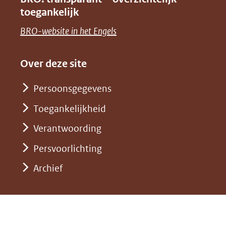
naar
nieuw
toegankelijk
(verwijst
een
venster)
naar
(opent
BRO-website in het Engels
andere
(verwijst
een
in
website)
naar
andere
nieuw
Over deze site
een
website)
venster)
andere
Persoonsgegevens
(verwijst
website)
Toegankelijkheid
naar
een
Verantwoording
andere
Persvoorlichting
website)
Archief