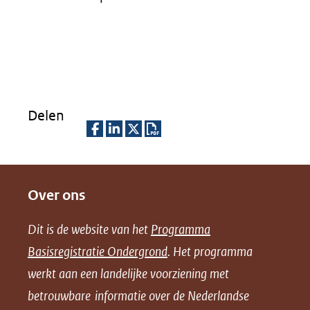
Delen
D
D
D
D
e
e
e
o
Over ons
l
l
l
w
e
e
e
n
Dit is de website van het
Programma
n
n
n
l
Basisregistratie Ondergrond
. Het programma
o
o
o
o
werkt aan een landelijke voorziening met
p
p
p
a
betrouwbare informatie over de Nederlandse
F
L
X
d