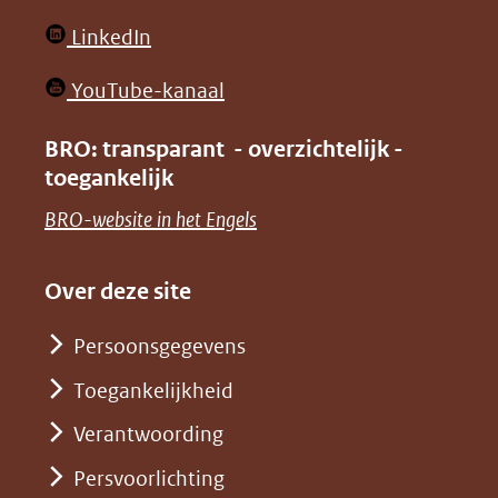
website)
website)
in
(opent
LinkedIn
nieuw
in
venster)
(opent
YouTube-kanaal
nieuw
(verwijst
in
venster)
BRO: transparant - overzichtelijk -
naar
nieuw
toegankelijk
(verwijst
een
venster)
naar
(opent
BRO-website in het Engels
andere
(verwijst
een
in
website)
naar
andere
nieuw
Over deze site
een
website)
venster)
andere
Persoonsgegevens
(verwijst
website)
Toegankelijkheid
naar
een
Verantwoording
andere
Persvoorlichting