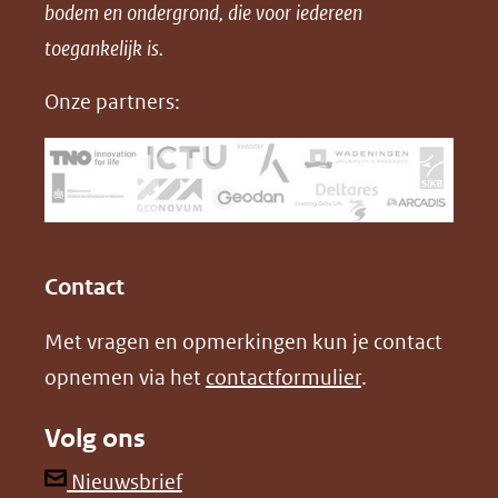
bodem en ondergrond, die voor iedereen
(opent
a
i
P
in
toegankelijk is.
c
n
D
nieuw
e
k
F
Onze partners:
venster)
b
e
(verwijst
o
d
naar
o
I
een
k
n
(opent
(opent
andere
in
in
website)
Contact
nieuw
nieuw
Met vragen en opmerkingen kun je contact
venster)
venster)
opnemen via het
contactformulier
.
(verwijst
(verwijst
naar
naar
Volg ons
een
een
andere
andere
(opent
Nieuwsbrief