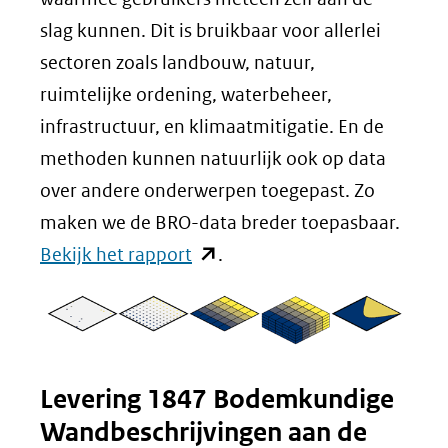
slag kunnen. Dit is bruikbaar voor allerlei
sectoren zoals landbouw, natuur,
ruimtelijke ordening, waterbeheer,
infrastructuur, en klimaatmitigatie. En de
methoden kunnen natuurlijk ook op data
over andere onderwerpen toegepast. Zo
maken we de BRO-data breder toepasbaar.
(opent
Bekijk het rapport
.
in
nieuw
venster)
(verwijst
Levering 1847 Bodemkundige
naar
Wandbeschrijvingen aan de
een