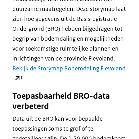
duurzame maatregelen. Deze storymap laat
zien hoe gegevens uit de Basisregistratie
Ondergrond (BRO) hebben bijgedragen tot
begrip van bodemdaling en mogelijkheden
voor toekomstige ruimtelijke plannen en
inrichtingen van de provincie Flevoland.
(ope
Bekijk de Storymap Bodemdaling Flevoland
in
!
nieu
Toepasbaarheid BRO-data
venst
verbeterd
(verw
naar
Data uit de BRO kan voor bepaalde
een
toepassingen soms te grof of te
ande
gedetailleerd zijn. De 1:50.000 bodemkaart