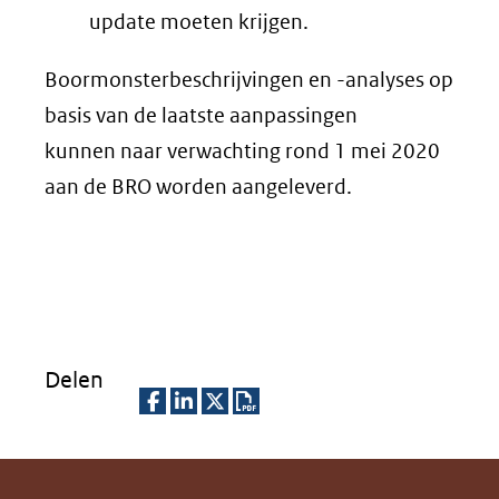
update moeten krijgen.
Boormonsterbeschrijvingen en -analyses op
basis van de laatste aanpassingen
kunnen naar verwachting rond 1 mei 2020
aan de BRO worden aangeleverd.
Delen
D
D
D
D
e
e
e
o