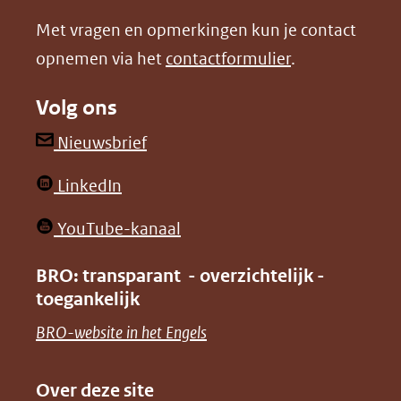
nieuw
nieuw
Met vragen en opmerkingen kun je contact
venster)
venster)
opnemen via het
contactformulier
.
(verwijst
(verwijst
naar
naar
Volg ons
een
een
andere
andere
(opent
Nieuwsbrief
website)
website)
in
(opent
LinkedIn
nieuw
in
venster)
(opent
YouTube-kanaal
nieuw
(verwijst
in
venster)
BRO: transparant - overzichtelijk -
naar
nieuw
toegankelijk
(verwijst
een
venster)
naar
(opent
BRO-website in het Engels
andere
(verwijst
een
in
website)
naar
andere
nieuw
Over deze site
een