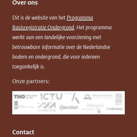
Over ons
l
l
l
w
e
e
e
n
Dit is de website van het
Programma
n
n
n
l
Basisregistratie Ondergrond
. Het programma
o
o
o
o
werkt aan een landelijke voorziening met
p
p
p
a
betrouwbare informatie over de Nederlandse
F
L
X
d
bodem en ondergrond, die voor iedereen
(opent
a
i
P
in
toegankelijk is.
c
n
D
nieuw
e
k
F
Onze partners:
venster)
b
e
(verwijst
o
d
naar
o
I
een
k
n
(opent
(opent
andere
in
in
website)
Contact