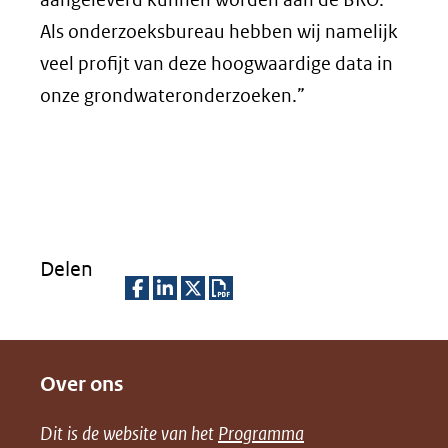
Als onderzoeksbureau hebben wij namelijk
veel profijt van deze hoogwaardige data in
onze grondwateronderzoeken.”
Delen
D
D
D
D
e
e
e
o
Over ons
l
l
l
w
e
e
e
n
Dit is de website van het
Programma
n
n
n
l