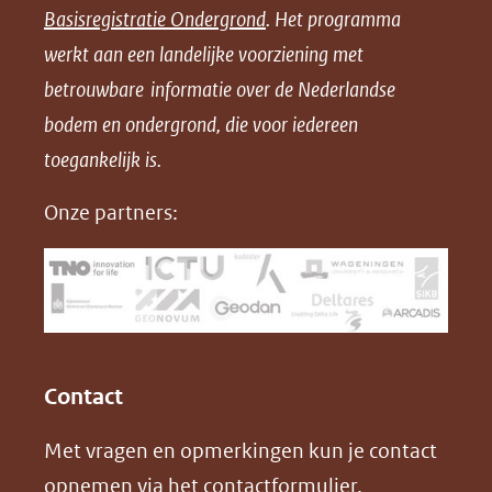
Basisregistratie Ondergrond
. Het programma
o
o
o
o
werkt aan een landelijke voorziening met
p
p
p
a
betrouwbare informatie over de Nederlandse
F
L
X
d
bodem en ondergrond, die voor iedereen
(opent
a
i
P
in
toegankelijk is.
c
n
D
nieuw
e
k
F
Onze partners:
venster)
b
e
(verwijst
o
d
naar
o
I
een
k
n
(opent
(opent
andere
in
in
website)
Contact
nieuw
nieuw
Met vragen en opmerkingen kun je contact
venster)
venster)
opnemen via het
contactformulier
.
(verwijst
(verwijst