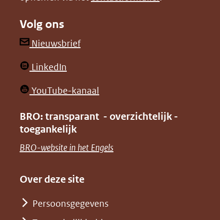
naar
naar
Volg ons
een
een
andere
andere
(opent
Nieuwsbrief
website)
website)
in
(opent
LinkedIn
nieuw
in
venster)
(opent
YouTube-kanaal
nieuw
(verwijst
in
venster)
BRO: transparant - overzichtelijk -
naar
nieuw
toegankelijk
(verwijst
een
venster)
naar
(opent
BRO-website in het Engels
andere
(verwijst
een
in
website)
naar
andere
nieuw
Over deze site
een
website)
venster)
andere
Persoonsgegevens
(verwijst
website)