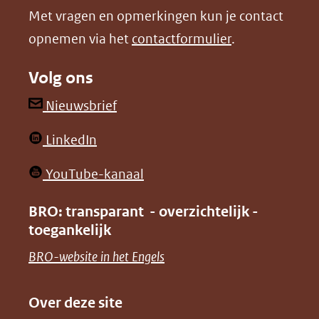
Met vragen en opmerkingen kun je contact
venster)
venster)
opnemen via het
contactformulier
.
(verwijst
(verwijst
naar
naar
Volg ons
een
een
andere
andere
(opent
Nieuwsbrief
website)
website)
in
(opent
LinkedIn
nieuw
in
venster)
(opent
YouTube-kanaal
nieuw
(verwijst
in
venster)
BRO: transparant - overzichtelijk -
naar
nieuw
toegankelijk
(verwijst
een
venster)
naar
(opent
BRO-website in het Engels
andere
(verwijst
een
in
website)
naar
andere
nieuw
Over deze site
een