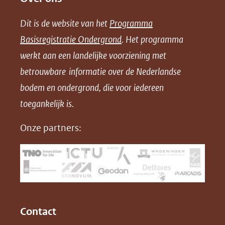
e
e
e
n
Dit is de website van het
Programma
n
n
n
l
Basisregistratie Ondergrond
. Het programma
o
o
o
o
werkt aan een landelijke voorziening met
p
p
p
a
betrouwbare informatie over de Nederlandse
F
L
X
d
bodem en ondergrond, die voor iedereen
(opent
a
i
P
in
toegankelijk is.
c
n
D
nieuw
e
k
F
Onze partners:
venster)
b
e
(verwijst
o
d
naar
o
I
een
k
n
(opent
(opent
andere
in
in
website)
Contact
nieuw
nieuw