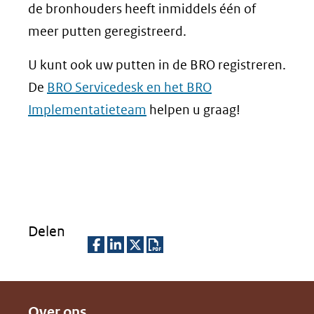
de bronhouders heeft inmiddels één of
meer putten geregistreerd.
U kunt ook uw putten in de BRO registreren.
De
BRO Servicedesk en het BRO
Implementatieteam
helpen u graag!
Delen
D
D
D
D
e
e
e
o
Over ons
l
l
l
w