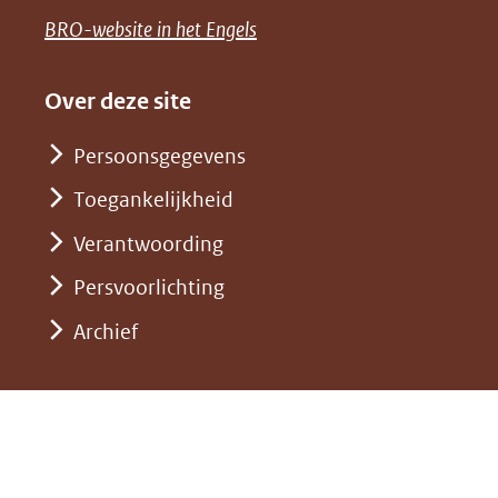
een
venster)
naar
(opent
BRO-website in het Engels
andere
(verwijst
een
in
website)
naar
andere
nieuw
Over deze site
een
website)
venster)
andere
Persoonsgegevens
(verwijst
website)
Toegankelijkheid
naar
een
Verantwoording
andere
Persvoorlichting
website)
Archief