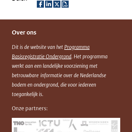
D
D
D
D
e
e
e
o
Over ons
l
l
l
w
e
e
e
n
Dit is de website van het
Programma
n
n
n
l
Basisregistratie Ondergrond
. Het programma
o
o
o
o
werkt aan een landelijke voorziening met
p
p
p
a
betrouwbare informatie over de Nederlandse
F
L
X
d
bodem en ondergrond, die voor iedereen
(opent
a
i
P
in
toegankelijk is.
c
n
D
nieuw
e
k
F
Onze partners:
venster)
b
e
(verwijst
o
d
naar
o
I