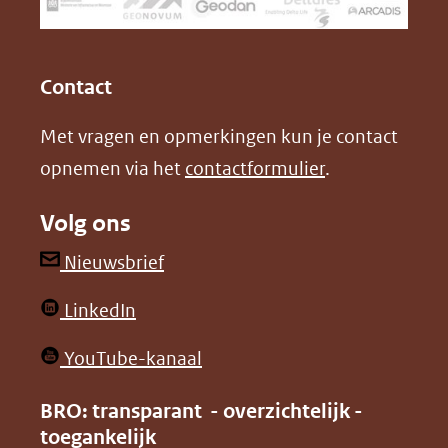
een
k
n
(opent
(opent
andere
in
in
website)
Contact
nieuw
nieuw
Met vragen en opmerkingen kun je contact
venster)
venster)
opnemen via het
contactformulier
.
(verwijst
(verwijst
naar
naar
Volg ons
een
een
andere
andere
(opent
Nieuwsbrief
website)
website)
in
(opent
LinkedIn
nieuw
in
venster)
(opent
YouTube-kanaal
nieuw
(verwijst
in
venster)
BRO: transparant - overzichtelijk -
naar
nieuw
toegankelijk
(verwijst