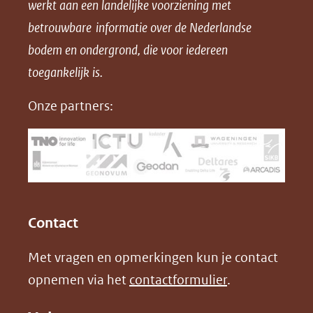
werkt aan een landelijke voorziening met
p
p
p
a
betrouwbare informatie over de Nederlandse
F
L
X
d
bodem en ondergrond, die voor iedereen
(opent
a
i
P
in
toegankelijk is.
c
n
D
nieuw
e
k
F
Onze partners:
venster)
b
e
(verwijst
o
d
naar
o
I
een
k
n
(opent
(opent
andere
in
in
website)
Contact
nieuw
nieuw
Met vragen en opmerkingen kun je contact
venster)
venster)
opnemen via het
contactformulier
.
(verwijst
(verwijst
naar
naar