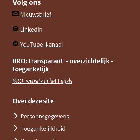
Volg ons
een
een
andere
andere
(opent
Nieuwsbrief
website)
website)
in
(opent
LinkedIn
nieuw
in
venster)
(opent
YouTube-kanaal
nieuw
(verwijst
in
venster)
BRO: transparant - overzichtelijk -
naar
nieuw
toegankelijk
(verwijst
een
venster)
naar
(opent
BRO-website in het Engels
andere
(verwijst
een
in
website)
naar
andere
nieuw
Over deze site
een
website)
venster)
andere
Persoonsgegevens
(verwijst
website)
Toegankelijkheid
naar