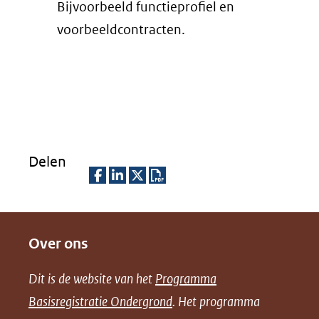
Bijvoorbeeld functieprofiel en
voorbeeldcontracten.
Delen
D
D
D
D
e
e
e
o
Over ons
l
l
l
w
e
e
e
n
Dit is de website van het
Programma
n
n
n
l
Basisregistratie Ondergrond
. Het programma
o
o
o
o