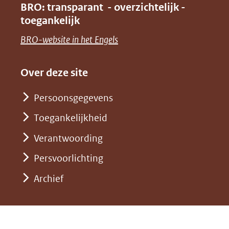
venster)
BRO: transparant - overzichtelijk -
naar
nieuw
toegankelijk
(verwijst
een
venster)
naar
(opent
BRO-website in het Engels
andere
(verwijst
een
in
website)
naar
andere
nieuw
Over deze site
een
website)
venster)
andere
Persoonsgegevens
(verwijst
website)
Toegankelijkheid
naar
een
Verantwoording
andere
Persvoorlichting
website)
Archief