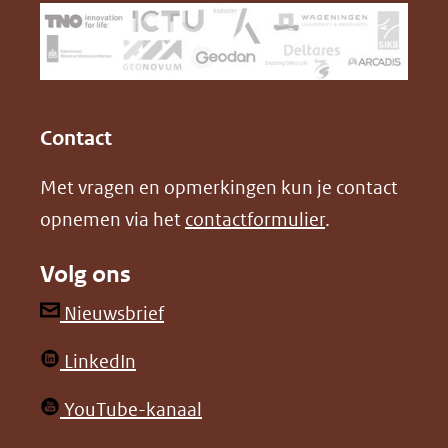
(verwijst
o
d
naar
o
I
een
k
n
(opent
(opent
andere
in
in
website)
Contact
nieuw
nieuw
Met vragen en opmerkingen kun je contact
venster)
venster)
opnemen via het
contactformulier
.
(verwijst
(verwijst
naar
naar
Volg ons
een
een
andere
andere
(opent
Nieuwsbrief
website)
website)
in
(opent
LinkedIn
nieuw
in
venster)
(opent
YouTube-kanaal
nieuw
(verwijst
in