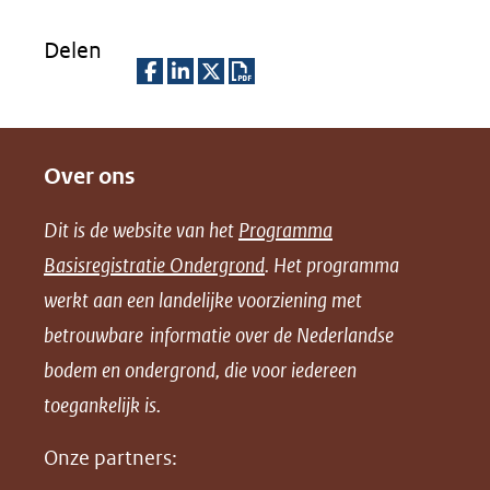
Delen
D
D
D
D
e
e
e
o
Over ons
l
l
l
w
e
e
e
n
Dit is de website van het
Programma
n
n
n
l
Basisregistratie Ondergrond
. Het programma
o
o
o
o
werkt aan een landelijke voorziening met
p
p
p
a
betrouwbare informatie over de Nederlandse
F
L
X
d
bodem en ondergrond, die voor iedereen
(opent
a
i
P
in
toegankelijk is.
c
n
D
nieuw
e
k
F
Onze partners:
venster)
b
e