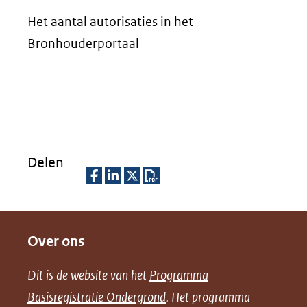
Het aantal autorisaties in het
Bronhouderportaal
Delen
D
D
D
D
e
e
e
o
Over ons
l
l
l
w
e
e
e
n
Dit is de website van het
Programma
n
n
n
l
Basisregistratie Ondergrond
. Het programma
o
o
o
o