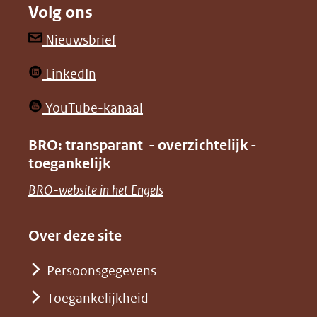
Volg ons
een
een
andere
andere
(opent
Nieuwsbrief
website)
website)
in
(opent
LinkedIn
nieuw
in
venster)
(opent
YouTube-kanaal
nieuw
(verwijst
in
venster)
BRO: transparant - overzichtelijk -
naar
nieuw
toegankelijk
(verwijst
een
venster)
naar
(opent
BRO-website in het Engels
andere
(verwijst
een
in
website)
naar
andere
nieuw
Over deze site
een
website)
venster)
andere
Persoonsgegevens
(verwijst
website)
Toegankelijkheid
naar