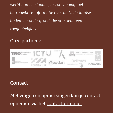
werkt aan een landelijke voorziening met
p
p
p
a
betrouwbare informatie over de Nederlandse
F
L
X
d
bodem en ondergrond, die voor iedereen
(opent
a
i
P
in
toegankelijk is.
c
n
D
nieuw
e
k
F
Onze partners:
venster)
b
e
(verwijst
o
d
naar
o
I
een
k
n
(opent
(opent
andere
in
in
website)
Contact
nieuw
nieuw
Met vragen en opmerkingen kun je contact
venster)
venster)
opnemen via het
contactformulier
.
(verwijst
(verwijst
naar
naar