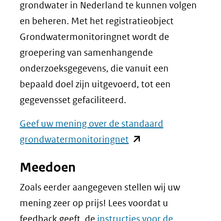
andere
grondwater in Nederland te kunnen volgen
website)
en beheren. Met het registratieobject
Grondwatermonitoringnet wordt de
groepering van samenhangende
onderzoeksgegevens, die vanuit een
bepaald doel zijn uitgevoerd, tot een
gegevensset gefaciliteerd.
Geef uw mening over de standaard
(opent
grondwatermonitoringnet
in
Meedoen
nieuw
venster)
Zoals eerder aangegeven stellen wij uw
(verwijst
mening zeer op prijs! Lees voordat u
naar
feedback geeft, de
instructies voor de