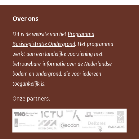
e
e
e
o
Over ons
l
l
l
w
e
e
e
n
Dit is de website van het
Programma
n
n
n
l
Basisregistratie Ondergrond
. Het programma
o
o
o
o
werkt aan een landelijke voorziening met
p
p
p
a
betrouwbare informatie over de Nederlandse
F
L
X
d
bodem en ondergrond, die voor iedereen
(opent
a
i
P
in
toegankelijk is.
c
n
D
nieuw
e
k
F
Onze partners:
venster)
b
e
(verwijst
o
d
naar
o
I
een
k
n