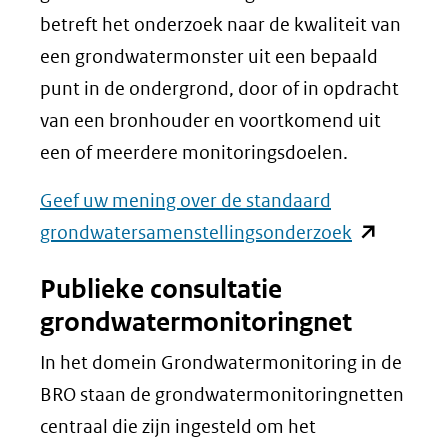
betreft het onderzoek naar de kwaliteit van
een grondwatermonster uit een bepaald
punt in de ondergrond, door of in opdracht
van een bronhouder en voortkomend uit
een of meerdere monitoringsdoelen.
Geef uw mening over de standaard
(opent
grondwatersamenstellingsonderzoek
in
Publieke consultatie
nieuw
grondwatermonitoringnet
venster)
(verwijst
In het domein Grondwatermonitoring in de
naar
BRO staan de grondwatermonitoringnetten
een
centraal die zijn ingesteld om het