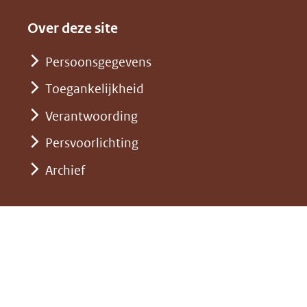
een
in
website)
naar
andere
nieuw
Over deze site
een
website)
venster)
andere
Persoonsgegevens
(verwijst
website)
Toegankelijkheid
naar
een
Verantwoording
andere
Persvoorlichting
website)
Archief