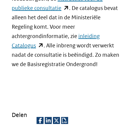
een
(opent
publieke consultatie
. De catalogus bevat
andere
in
alleen het deel dat in de Ministeriële
website)
nieuw
Regeling komt. Voor meer
venster)
achtergrondinformatie, zie
inleiding
(opent
(verwijst
Catalogus
. Alle inbreng wordt verwerkt
in
naar
nadat de consultatie is beëindigd. Zo maken
nieuw
een
we de Basisregistratie Ondergrond!
venster)
andere
(verwijst
website)
naar
een
andere
Delen
website)
D
D
D
D