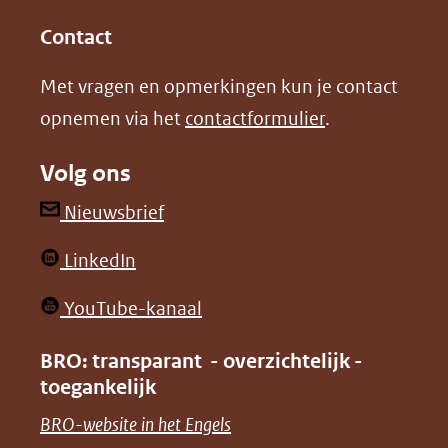
(opent
(opent
andere
in
in
website)
Contact
nieuw
nieuw
Met vragen en opmerkingen kun je contact
venster)
venster)
opnemen via het
contactformulier
.
(verwijst
(verwijst
naar
naar
Volg ons
een
een
andere
andere
(opent
Nieuwsbrief
website)
website)
in
(opent
LinkedIn
nieuw
in
venster)
(opent
YouTube-kanaal
nieuw
(verwijst
in
venster)
BRO: transparant - overzichtelijk -
naar
nieuw
toegankelijk
(verwijst
een
venster)
naar
(opent
BRO-website in het Engels
andere
(verwijst