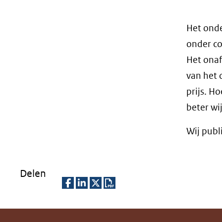
Het onde
onder co
Het onaf
van het 
prijs. H
beter wi
Wij publ
Delen
D
D
D
D
e
e
e
o