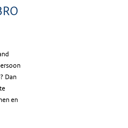
 BRO
tand
persoon
O? Dan
te
nnen en