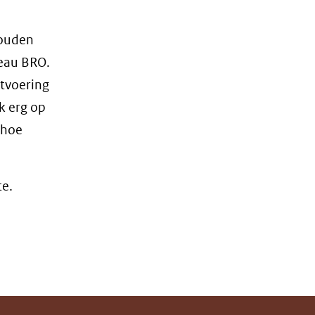
houden
eau BRO.
itvoering
k erg op
 hoe
te.