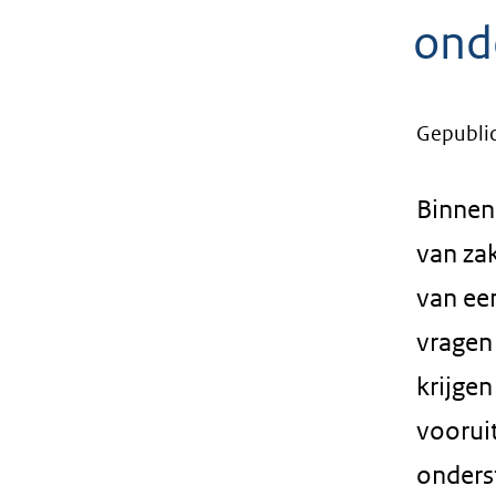
geweigerd.
ond
Gepubli
Binnenk
van za
van ee
vragen 
krijge
voorui
onders