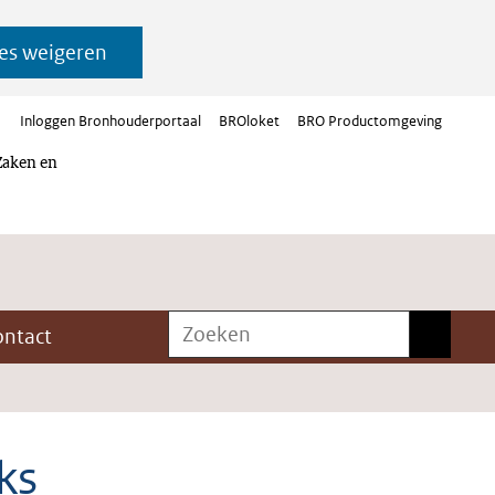
es weigeren
Inloggen Bronhouderportaal
BROloket
BRO Productomgeving
Zaken en
Zoeken
Zoeken
ontact
ks