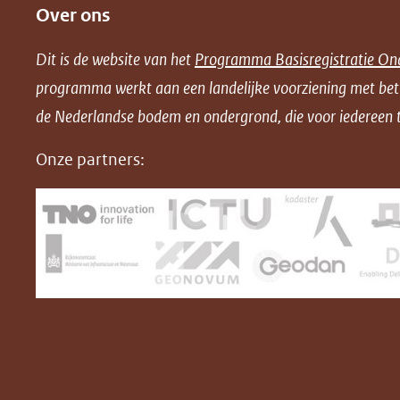
Over ons
l
l
l
w
e
e
e
n
Dit is de website van het
Programma Basisregistratie On
n
n
n
l
programma werkt aan een landelijke voorziening met be
o
o
o
o
de Nederlandse bodem en ondergrond, die voor iedereen t
p
p
p
a
F
L
X
d
Onze partners:
(opent
a
i
P
in
c
n
D
nieuw
e
k
F
venster)
b
e
(verwijst
o
d
naar
o
I
een
k
n
(opent
(opent
andere
in
in
website)