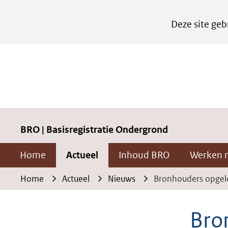
Cookies
Deze site geb
instellen
Hier
kan
het
gebruik
van
cookies
BRO | Basisregistratie Ondergrond
op
Home
Actueel
Inhoud BRO
Werken 
deze
website
Home
Actueel
Nieuws
Bronhouders opgele
worden
toegestaan
Bron
of