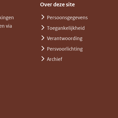
Over deze site
kingen
Persoonsgegevens
en via
Toegankelijkheid
Verantwoording
Persvoorlichting
Archief
)
pent
st
euw
nster)
erwijst