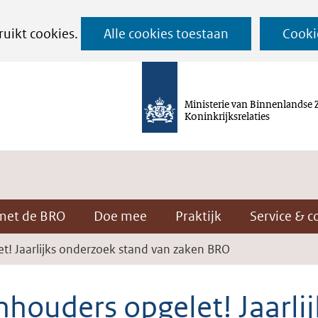
Ga
ruikt cookies.
Alle cookies toestaan
Cooki
naar
de
inhoud
Ministerie van Binnenlandse 
Koninkrijksrelaties
met de BRO
Doe mee
Praktijk
Service & c
t! Jaarlijks onderzoek stand van zaken BRO
houders opgelet! Jaarlij