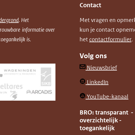
Contact
dergrond
. Het
Met vragen en opmer
trouwbare informatie over
kun je contact opnem
oegankelijk is.
het
contactformulier
.
Volg ons
(opent
Nieuwsbrief
in
(opent
LinkedIn
nieuw
in
venster
(o
YouTube-kanaal
nieuw
(verwij
in
venster)
BRO: transparant -
naar
ni
overzichtelijk -
(verwijst
een
ve
toegankelijk
naar
andere
(v