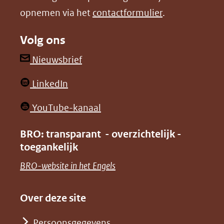
opnemen via het
contactformulier
.
(verwijst
(verwijst
naar
naar
Volg ons
een
een
andere
andere
(opent
Nieuwsbrief
website)
website)
in
(opent
LinkedIn
nieuw
in
venster)
(opent
YouTube-kanaal
nieuw
(verwijst
in
venster)
BRO: transparant - overzichtelijk -
naar
nieuw
toegankelijk
(verwijst
een
venster)
naar
(opent
BRO-website in het Engels
andere
(verwijst
een
in
website)
naar
andere
nieuw
Over deze site
een
website)
venster)
andere
Persoonsgegevens