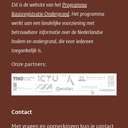
Dit is de website van het
Programma
n
n
n
l
Basisregistratie Ondergrond
. Het programma
o
o
o
o
werkt aan een landelijke voorziening met
p
p
p
a
betrouwbare informatie over de Nederlandse
F
L
X
d
bodem en ondergrond, die voor iedereen
(opent
a
i
P
in
toegankelijk is.
c
n
D
nieuw
e
k
F
Onze partners:
venster)
b
e
(verwijst
o
d
naar
o
I
een
k
n
(opent
(opent
andere
in
in
website)
Contact
nieuw
nieuw
Met vragen en opmerkingen kun je contact
venster)
venster)