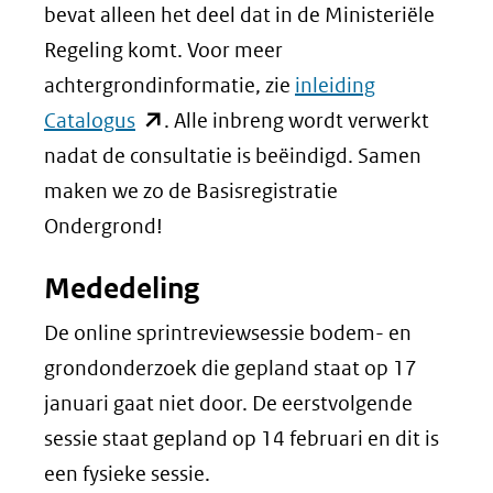
andere
in
bevat alleen het deel dat in de Ministeriële
website)
nieuw
Regeling komt. Voor meer
venster)
achtergrondinformatie, zie
inleiding
(opent
(verwijst
Catalogus
. Alle inbreng wordt verwerkt
in
naar
nadat de consultatie is beëindigd. Samen
nieuw
een
maken we zo de Basisregistratie
venster)
andere
Ondergrond!
(verwijst
website)
Mededeling
naar
een
De online sprintreviewsessie bodem- en
andere
grondonderzoek die gepland staat op 17
website)
januari gaat niet door. De eerstvolgende
sessie staat gepland op 14 februari en dit is
een fysieke sessie.