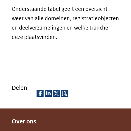
Onderstaande tabel geeft een overzicht
weer van alle domeinen, registratieobjecten
en deelverzamelingen en welke tranche
deze plaatsvinden.
Delen
D
D
D
D
e
e
e
o
Over ons
l
l
l
w
e
e
e
n