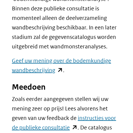
Binnen deze publieke consultatie is
momenteel alleen de deelverzameling
wandbeschrijving beschikbaar. In een later
stadium zal de gegevenscatalogus worden
uitgebreid met wandmonsteranalyses.
Geef uw mening over de bodemkundige
(opent
wandbeschrijving
.
in
Meedoen
nieuw
venster)
Zoals eerder aangegeven stellen wij uw
(verwijst
mening zeer op prijs! Lees alvorens het
naar
geven van uw feedback de
instructies voor
een
(opent
de publieke consultatie
. De catalogus