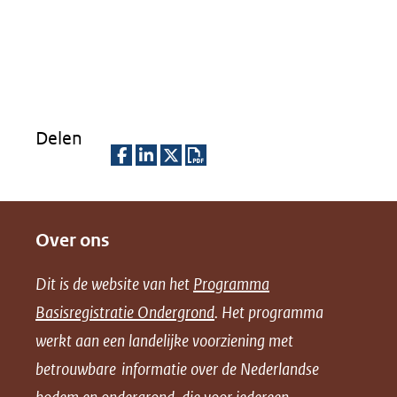
Delen
D
D
D
D
e
e
e
o
Over ons
l
l
l
w
e
e
e
n
Dit is de website van het
Programma
n
n
n
l
Basisregistratie Ondergrond
. Het programma
o
o
o
o
werkt aan een landelijke voorziening met
p
p
p
a
betrouwbare informatie over de Nederlandse
F
L
X
d