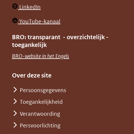
website)
website)
in
(opent
LinkedIn
nieuw
in
venster)
(opent
YouTube-kanaal
nieuw
(verwijst
in
venster)
BRO: transparant - overzichtelijk -
naar
nieuw
toegankelijk
(verwijst
een
venster)
naar
(opent
BRO-website in het Engels
andere
(verwijst
een
in
website)
naar
andere
nieuw
Over deze site
een
website)
venster)
andere
Persoonsgegevens
(verwijst
website)
Toegankelijkheid
naar
een
Verantwoording
andere
Persvoorlichting
website)