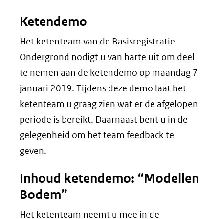
venster)
Ketendemo
(verwijst
naar
Het ketenteam van de Basisregistratie
een
Ondergrond nodigt u van harte uit om deel
andere
te nemen aan de ketendemo op maandag 7
website)
januari 2019. Tijdens deze demo laat het
ketenteam u graag zien wat er de afgelopen
periode is bereikt. Daarnaast bent u in de
gelegenheid om het team feedback te
geven.
Inhoud ketendemo: “Modellen
Bodem”
Het ketenteam neemt u mee in de