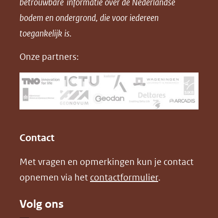
betrouwbare informatie over de Nederlandse
F
L
X
d
bodem en ondergrond, die voor iedereen
(opent
a
i
P
in
toegankelijk is.
c
n
D
nieuw
e
k
F
Onze partners:
venster)
b
e
(verwijst
o
d
naar
o
I
een
k
n
(opent
(opent
andere
in
in
website)
Contact
nieuw
nieuw
Met vragen en opmerkingen kun je contact
venster)
venster)
opnemen via het
contactformulier
.
(verwijst
(verwijst
naar
naar
Volg ons
een
een