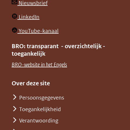
andere
andere
(opent
Nieuwsbrief
website)
website)
in
(opent
LinkedIn
nieuw
in
venster)
(opent
YouTube-kanaal
nieuw
(verwijst
in
venster)
BRO: transparant - overzichtelijk -
naar
nieuw
toegankelijk
(verwijst
een
venster)
naar
(opent
BRO-website in het Engels
andere
(verwijst
een
in
website)
naar
andere
nieuw
Over deze site
een
website)
venster)
andere
Persoonsgegevens
(verwijst
website)
Toegankelijkheid
naar
een
Verantwoording
andere