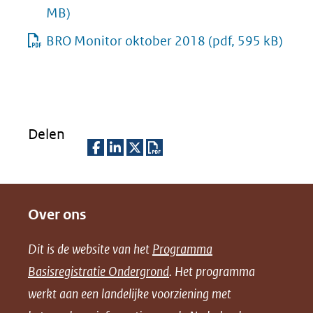
MB)
BRO Monitor oktober 2018
(pdf, 595 kB)
Delen
D
D
D
D
e
e
e
o
Over ons
l
l
l
w
e
e
e
n
Dit is de website van het
Programma
n
n
n
l
Basisregistratie Ondergrond
. Het programma
o
o
o
o
werkt aan een landelijke voorziening met
p
p
p
a