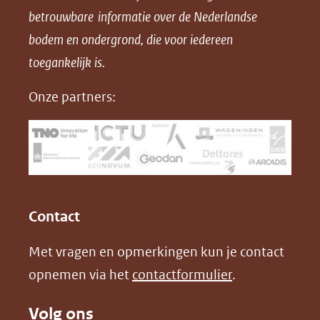
betrouwbare informatie over de Nederlandse
F
L
X
d
bodem en ondergrond, die voor iedereen
(opent
a
i
P
in
toegankelijk is.
c
n
D
nieuw
e
k
F
Onze partners:
venster)
b
e
(verwijst
o
d
naar
o
I
een
k
n
(opent
(opent
andere
in
in
website)
Contact
nieuw
nieuw
Met vragen en opmerkingen kun je contact
venster)
venster)
opnemen via het
contactformulier
.
(verwijst
(verwijst
naar
naar
Volg ons
een
een