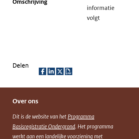
Omschrijving
informatie
volgt
Delen
D
D
D
D
e
e
e
o
Over ons
l
l
l
w
e
e
e
n
Dit is de website van het
Programma
n
n
n
l
Basisregistratie Ondergrond
. Het programma
o
o
o
o
werkt aan een landelijke voorziening met
p
p
p
a