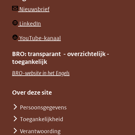
andere
andere
(opent
Nieuwsbrief
website)
website)
in
(opent
LinkedIn
nieuw
in
venster)
(opent
YouTube-kanaal
nieuw
(verwijst
in
venster)
BRO: transparant - overzichtelijk -
naar
nieuw
toegankelijk
(verwijst
een
venster)
naar
(opent
BRO-website in het Engels
andere
(verwijst
een
in
website)
naar
andere
nieuw
Over deze site
een
website)
venster)
andere
Persoonsgegevens
(verwijst
website)
Toegankelijkheid
naar
een
Verantwoording