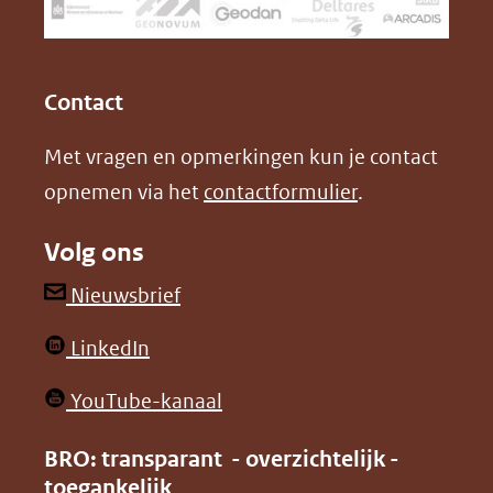
een
k
n
(opent
(opent
andere
in
in
website)
Contact
nieuw
nieuw
Met vragen en opmerkingen kun je contact
venster)
venster)
opnemen via het
contactformulier
.
(verwijst
(verwijst
naar
naar
Volg ons
een
een
andere
andere
(opent
Nieuwsbrief
website)
website)
in
(opent
LinkedIn
nieuw
in
venster)
(opent
YouTube-kanaal
nieuw
(verwijst
in
venster)
BRO: transparant - overzichtelijk -
naar
nieuw
toegankelijk
(verwijst