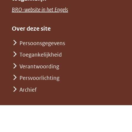
een
venster)
naar
(opent
BRO-website in het Engels
andere
(verwijst
een
in
website)
naar
andere
nieuw
Over deze site
een
website)
venster)
andere
Persoonsgegevens
(verwijst
website)
Toegankelijkheid
naar
een
Verantwoording
andere
Persvoorlichting
website)
Archief