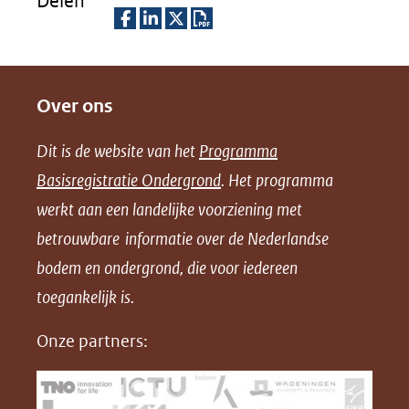
Delen
D
D
D
D
e
e
e
o
Over ons
l
l
l
w
e
e
e
n
Dit is de website van het
Programma
n
n
n
l
Basisregistratie Ondergrond
. Het programma
o
o
o
o
werkt aan een landelijke voorziening met
p
p
p
a
betrouwbare informatie over de Nederlandse
F
L
X
d
bodem en ondergrond, die voor iedereen
(opent
a
i
P
in
toegankelijk is.
c
n
D
nieuw
e
k
F
Onze partners:
venster)
b
e
(verwijst
o
d
naar
o
I