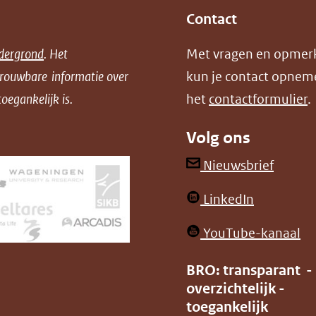
na
Contact
ee
an
dergrond
. Het
Met vragen en opmer
we
trouwbare informatie over
kun je contact opnem
oegankelijk is.
het
contactformulier
.
Volg ons
(opent
Nieuwsbrief
in
(opent
LinkedIn
nieuw
in
venster
(o
YouTube-kanaal
nieuw
(verwij
in
venster)
BRO: transparant -
naar
ni
overzichtelijk -
(verwijst
een
ve
toegankelijk
naar