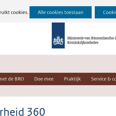
Ga
ruikt cookies.
Alle cookies toestaan
Cooki
naar
de
inhoud
Ministerie van Binnenlandse 
Koninkrijksrelaties
met de BRO
Doe mee
Praktijk
Service & c
rheid 360