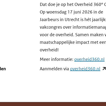
Dat doe je op het Overheid 360° 
Op woensdag 17 juni 2026 in de
Jaarbeurs in Utrecht is hét jaarlij
vakcongres over informatieman
voor de overheid. Samen maken 
maatschappelijke impact met een 
overheid!
Meer informatie:
overheid360.nl
den
Aanmelden via
overheid360.nl
(o
in
ni
ve
(ve