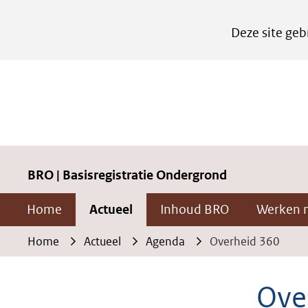
Cookies
Deze site geb
instellen
Hier
kan
het
gebruik
van
cookies
BRO | Basisregistratie Ondergrond
op
Home
Actueel
Inhoud BRO
Werken 
deze
website
Home
Actueel
Agenda
Overheid 360
worden
toegestaan
Ove
of