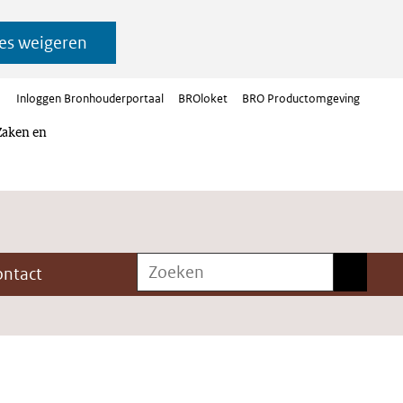
es weigeren
Inloggen Bronhouderportaal
BROloket
BRO Productomgeving
Zaken en
Zoeken
Zoeken
ontact