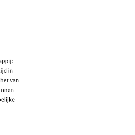
a
appij:
ijd in
 het van
kunnen
elijke