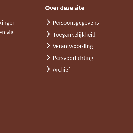
ar
andere
Over deze site
n
website)
dere
kingen
Persoonsgegevens
bsite)
en via
Toegankelijkheid
Verantwoording
Persvoorlichting
Archief
)
pent
st
euw
nster)