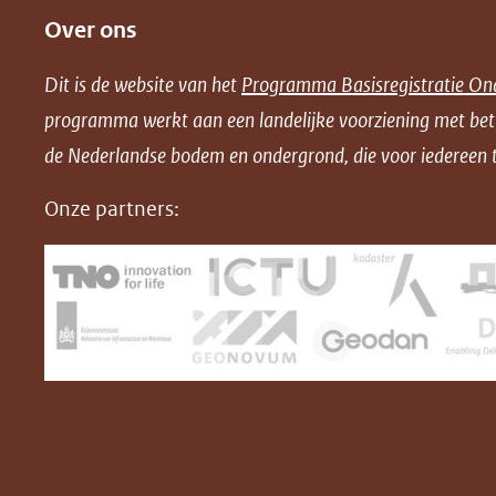
Over ons
l
l
l
w
e
e
e
n
Dit is de website van het
Programma Basisregistratie On
n
n
n
l
programma werkt aan een landelijke voorziening met be
o
o
o
o
de Nederlandse bodem en ondergrond, die voor iedereen t
p
p
p
a
F
L
X
d
Onze partners:
(opent
a
i
P
in
c
n
D
nieuw
e
k
F
venster)
b
e
(verwijst
o
d
naar
o
I
een
k
n
(opent
(opent
andere
in
in
website)