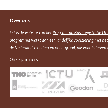
D
D
D
D
e
e
e
o
Over ons
l
l
l
w
e
e
e
n
Dit is de website van het
Programma Basisregistratie On
n
n
n
l
programma werkt aan een landelijke voorziening met be
o
o
o
o
de Nederlandse bodem en ondergrond, die voor iedereen t
p
p
p
a
F
L
X
d
Onze partners:
(opent
a
i
P
in
c
n
D
nieuw
e
k
F
venster)
b
e
(verwijst
o
d
naar
o
I
een
k
n