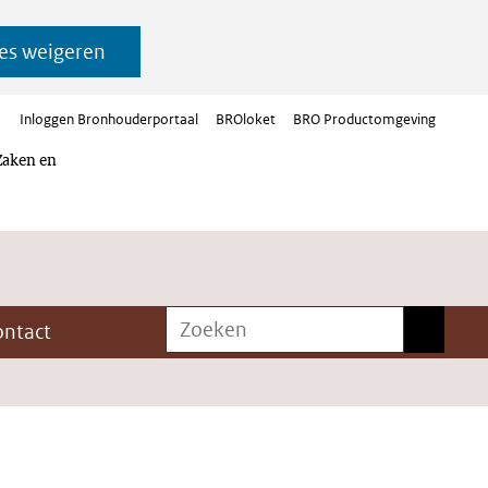
es weigeren
Inloggen Bronhouderportaal
BROloket
BRO Productomgeving
Zaken en
Zoeken
Zoeken
ontact