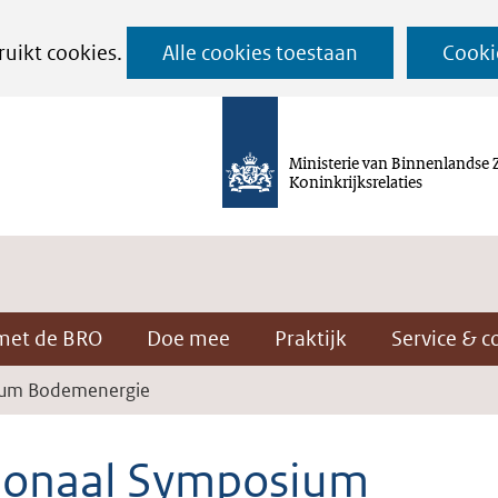
Ga
ruikt cookies.
Alle cookies toestaan
Cooki
naar
de
inhoud
Ministerie van Binnenlandse 
Koninkrijksrelaties
met de BRO
Doe mee
Praktijk
Service & c
ium Bodemenergie
ionaal Symposium