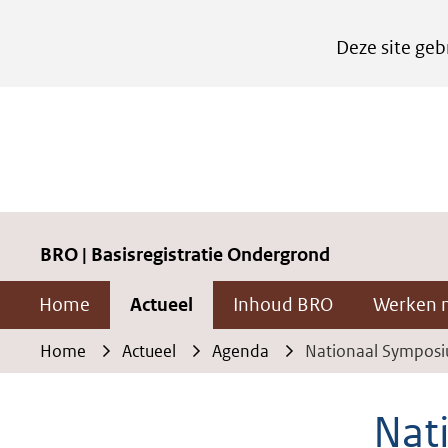
Cookies
Deze site geb
instellen
Hier
kan
het
gebruik
van
cookies
BRO | Basisregistratie Ondergrond
op
Home
Actueel
Inhoud BRO
Werken 
deze
website
Home
Actueel
Agenda
Nationaal Sympos
worden
toegestaan
Nat
of