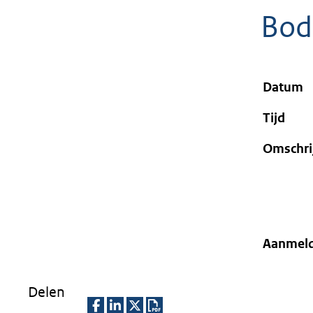
geweigerd.
Bod
Datum
Tijd
Omschri
Aanmel
Delen