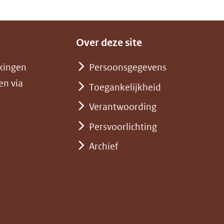
(verwijst
naar
Over deze site
een
andere
kingen
Persoonsgegevens
website)
en via
Toegankelijkheid
Verantwoording
Persvoorlichting
Archief
)
pent
st