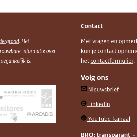
Contact
dergrond
. Het
Met vragen en opmer
trouwbare informatie over
kun je contact opnem
oegankelijk is.
het
contactformulier
.
Volg ons
(opent
Nieuwsbrief
in
(opent
LinkedIn
nieuw
in
venster
(o
YouTube-kanaal
nieuw
(verwij
in
venster)
BRO: transparant -