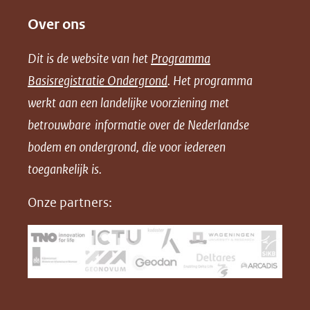
e
e
e
o
Over ons
l
l
l
w
e
e
e
n
Dit is de website van het
Programma
n
n
n
l
Basisregistratie Ondergrond
. Het programma
o
o
o
o
werkt aan een landelijke voorziening met
p
p
p
a
betrouwbare informatie over de Nederlandse
F
L
X
d
bodem en ondergrond, die voor iedereen
(opent
a
i
P
in
toegankelijk is.
c
n
D
nieuw
e
k
F
Onze partners:
venster)
b
e
(verwijst
o
d
naar
o
I
een
k
n
(opent
(opent
andere