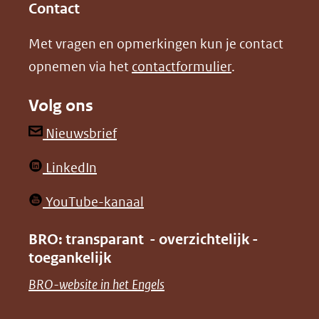
in
in
website)
Contact
nieuw
nieuw
Met vragen en opmerkingen kun je contact
venster)
venster)
opnemen via het
contactformulier
.
(verwijst
(verwijst
naar
naar
Volg ons
een
een
andere
andere
(opent
Nieuwsbrief
website)
website)
in
(opent
LinkedIn
nieuw
in
venster)
(opent
YouTube-kanaal
nieuw
(verwijst
in
venster)
BRO: transparant - overzichtelijk -
naar
nieuw
toegankelijk
(verwijst
een
venster)
naar
(opent
BRO-website in het Engels
andere
(verwijst
een
in
website)
naar