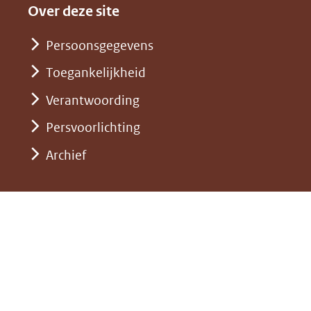
andere
nieuw
Over deze site
een
website)
venster)
andere
Persoonsgegevens
(verwijst
website)
Toegankelijkheid
naar
een
Verantwoording
andere
Persvoorlichting
website)
Archief