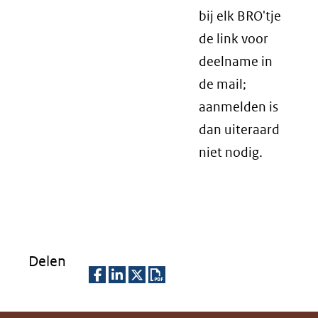
bij elk BRO'tje
de link voor
deelname in
de mail;
aanmelden is
dan uiteraard
niet nodig.
Delen
D
D
D
D