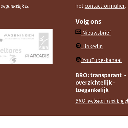
oegankelijk is.
het
contactformulier
.
Volg ons
(opent
Nieuwsbrief
in
(opent
LinkedIn
nieuw
in
venster
(o
YouTube-kanaal
nieuw
(verwij
in
venster)
BRO: transparant -
naar
ni
overzichtelijk -
(verwijst
een
ve
toegankelijk
naar
andere
(v
BRO-website in het Engel
een
websit
na
andere
ee
website)
an