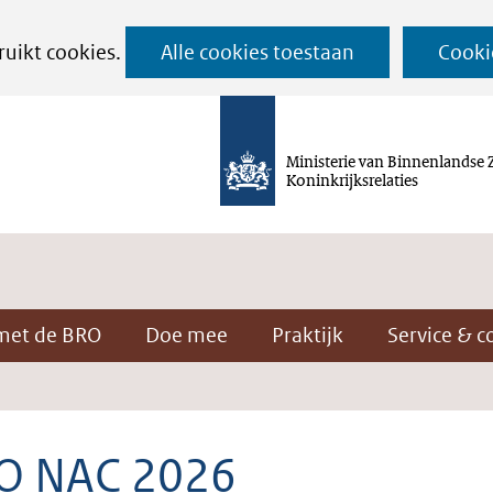
Ga
ruikt cookies.
Alle cookies toestaan
Cooki
naar
de
inhoud
Ministerie van Binnenlandse 
Koninkrijksrelaties
met de BRO
Doe mee
Praktijk
Service & c
 NAC 2026