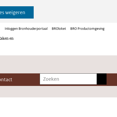
es weigeren
Inloggen Bronhouderportaal
BROloket
BRO Productomgeving
Zaken en
Zoeken
Zoeken
ontact