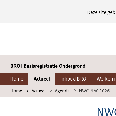
Cookies
Deze site geb
instellen
Hier
kan
het
gebruik
van
cookies
BRO | Basisregistratie Ondergrond
op
Home
Actueel
Inhoud BRO
Werken 
deze
website
Home
Actueel
Agenda
NWO NAC 2026
worden
toegestaan
NWO
of