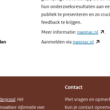
hun onderzoeksresultaten aan ee
publiek te presenteren en zo cruc
feedback te krijgen.
Meer informatie:
nwonac.nl
(open
.
in
den
Aanmelden via
nwonac.nl
(opent
nieu
in
venst
nieuw
(verwi
venster
naar
(verwijs
een
naar
Contact
ande
een
websi
andere
dergrond
. Het
Met vragen en opmer
website
trouwbare informatie over
kun je contact opnem