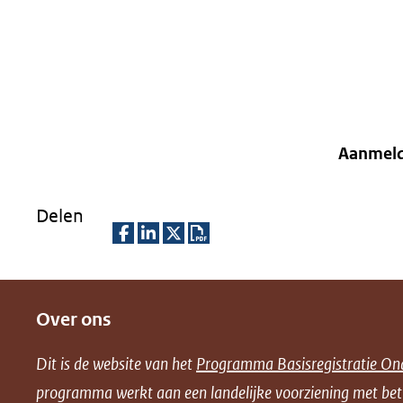
Aanmel
Delen
D
D
D
D
e
e
e
o
Over ons
l
l
l
w
e
e
e
n
Dit is de website van het
Programma Basisregistratie On
n
n
n
l
programma werkt aan een landelijke voorziening met be
o
o
o
o