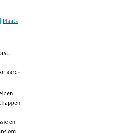
Plaats
rst,
or aard-
elden
schappen
ssie en
ans om