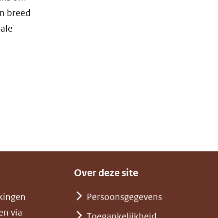
n breed
iale
t
w
er)
jst
)
t
re
Over deze site
te)
kingen
Persoonsgegevens
)
en via
Toegankelijkheid