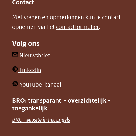
in
in
website)
Contact
nieuw
nieuw
Met vragen en opmerkingen kun je contact
venster)
venster)
opnemen via het
contactformulier
.
(verwijst
(verwijst
naar
naar
Volg ons
een
een
andere
andere
(opent
Nieuwsbrief
website)
website)
in
(opent
LinkedIn
nieuw
in
venster)
(opent
YouTube-kanaal
nieuw
(verwijst
in
venster)
BRO: transparant - overzichtelijk -
naar
nieuw
toegankelijk
(verwijst
een
venster)
naar
(opent
BRO-website in het Engels
andere
(verwijst
een
in
website)
naar