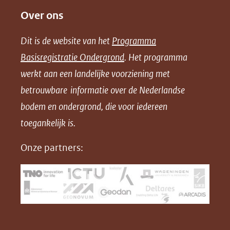
website)
Over ons
l
l
l
w
e
e
e
n
Dit is de website van het
Programma
n
n
n
l
Basisregistratie Ondergrond
. Het programma
o
o
o
o
werkt aan een landelijke voorziening met
p
p
p
a
betrouwbare informatie over de Nederlandse
F
L
X
d
bodem en ondergrond, die voor iedereen
(opent
a
i
P
in
toegankelijk is.
c
n
D
nieuw
e
k
F
Onze partners:
venster)
b
e
(verwijst
o
d
naar
o
I
een
k
n
(opent
(opent
andere