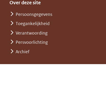
andere
nieuw
Over deze site
een
website)
venster)
andere
Persoonsgegevens
(verwijst
website)
Toegankelijkheid
naar
een
Verantwoording
andere
Persvoorlichting
website)
Archief