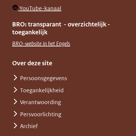
in
venster)
(opent
YouTube-kanaal
nieuw
(verwijst
in
venster)
BRO: transparant - overzichtelijk -
naar
nieuw
toegankelijk
(verwijst
een
venster)
naar
(opent
BRO-website in het Engels
andere
(verwijst
een
in
website)
naar
andere
nieuw
Over deze site
een
website)
venster)
andere
Persoonsgegevens
(verwijst
website)
Toegankelijkheid
naar
een
Verantwoording
andere
Persvoorlichting
website)
Archief