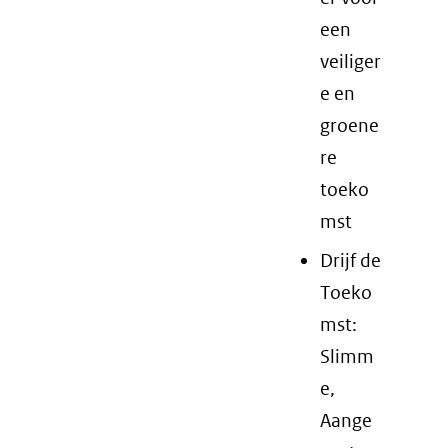
een
veiliger
e en
groene
re
toeko
mst
Drijf de
Toeko
mst:
Slimm
e,
Aange