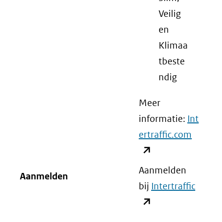
Veilig
en
Klimaa
tbeste
ndig
Meer
informatie:
Int
ertraffic.com
(opent
in
nieuw
Aanmelden
Aanmelden
venster
bij
Intertraffic
(open
(verwij
in
naar
nieuw