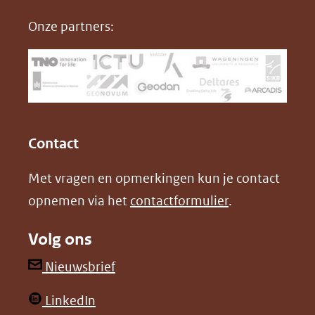
nieuw
e
k
F
Onze partners:
venster)
b
e
(verwijst
o
d
naar
o
I
een
k
n
(opent
(opent
andere
in
in
website)
Contact
nieuw
nieuw
Met vragen en opmerkingen kun je contact
venster)
venster)
opnemen via het
contactformulier
.
(verwijst
(verwijst
naar
naar
Volg ons
een
een
andere
andere
(opent
Nieuwsbrief
website)
website)
in
(opent
LinkedIn
nieuw