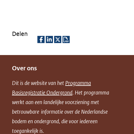
een
venste
andere
(verwi
websit
naar
Delen
een
ander
D
D
D
D
websit
e
e
e
o
Over ons
l
l
l
w
e
e
e
n
Dit is de website van het
Programma
n
n
n
l
Basisregistratie Ondergrond
. Het programma
o
o
o
o
werkt aan een landelijke voorziening met
p
p
p
a
betrouwbare informatie over de Nederlandse
F
L
X
d
bodem en ondergrond, die voor iedereen
(opent
a
i
P
in
toegankelijk is.
c
n
D