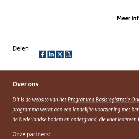
Meer in
Delen
D
D
D
D
e
e
e
o
Over ons
l
l
l
w
e
e
e
n
Dit is de website van het
Programma Basisregistratie On
n
n
n
l
programma werkt aan een landelijke voorziening met be
o
o
o
o
de Nederlandse bodem en ondergrond, die voor iedereen t
p
p
p
a
F
L
X
d
Onze partners: