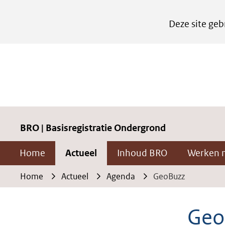
Cookies
Deze site geb
instellen
Hier
kan
het
gebruik
van
cookies
BRO | Basisregistratie Ondergrond
op
Home
Actueel
Inhoud BRO
Werken 
deze
website
Home
Actueel
Agenda
GeoBuzz
worden
toegestaan
Geo
of