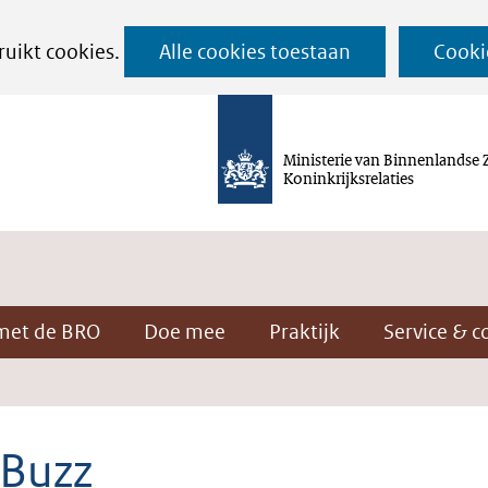
Ga
ruikt cookies.
Alle cookies toestaan
Cooki
naar
de
inhoud
Ministerie van Binnenlandse 
Koninkrijksrelaties
met de BRO
Doe mee
Praktijk
Service & c
Buzz