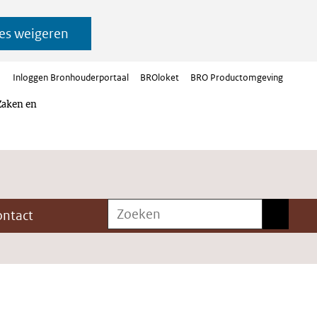
es weigeren
Inloggen Bronhouderportaal
BROloket
BRO Productomgeving
Zaken en
Zoeken
Zoeken
ontact