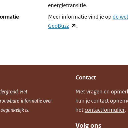
energietransitie.
formatie
Meer informatie vind je op
de web
GeoBuzz
(opent
.
in
nieuw
venster)
(verwijst
naar
Contact
een
andere
dergrond
. Het
Met vragen en opmer
website)
trouwbare informatie over
kun je contact opnem
oegankelijk is.
het
contactformulier
.
Volg ons