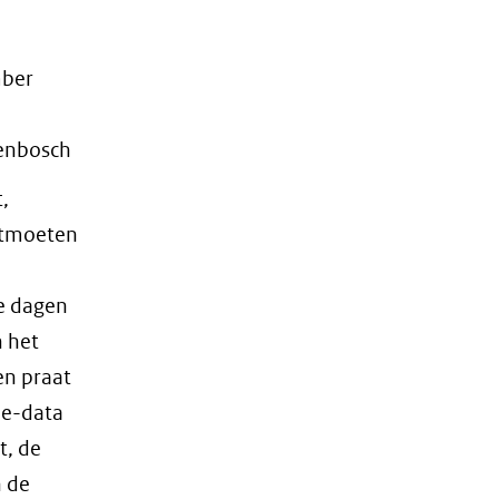
ber
enbosch
,
ntmoeten
e dagen
n het
en praat
ie-data
t, de
n de