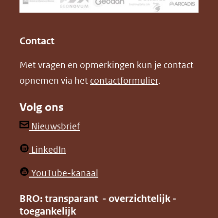
een
k
n
(opent
(opent
andere
in
in
website)
Contact
nieuw
nieuw
Met vragen en opmerkingen kun je contact
venster)
venster)
opnemen via het
contactformulier
.
(verwijst
(verwijst
naar
naar
Volg ons
een
een
andere
andere
(opent
Nieuwsbrief
website)
website)
in
(opent
LinkedIn
nieuw
in
venster)
(opent
YouTube-kanaal
nieuw
(verwijst
in
venster)
BRO: transparant - overzichtelijk -
naar
nieuw
toegankelijk
(verwijst