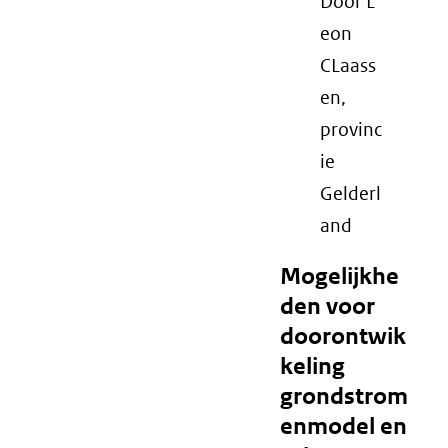
Door L
eon
CLaass
en,
provinc
ie
Gelderl
and
Mogelijkhe
den voor
doorontwik
keling
grondstrom
enmodel en