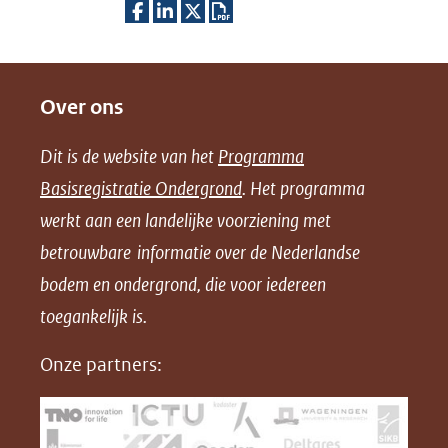
D
D
D
D
e
e
e
o
Over ons
l
l
l
w
e
e
e
n
Dit is de website van het
Programma
n
n
n
l
Basisregistratie Ondergrond
. Het programma
o
o
o
o
werkt aan een landelijke voorziening met
p
p
p
a
betrouwbare informatie over de Nederlandse
F
L
X
d
bodem en ondergrond, die voor iedereen
(opent
a
i
P
in
toegankelijk is.
c
n
D
nieuw
e
k
F
Onze partners:
venster)
b
e
(verwijst
o
d
naar
o
I