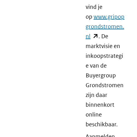
vind je
op
www.gripop
grondstromen.
nl
(opent
. De
marktvisie en
in
inkoopstrategi
nieuw
e van de
venster)
Buyergroup
(verwijst
Grondstromen
naar
zijn daar
een
binnenkort
andere
online
website)
beschikbaar.
Aanmelden