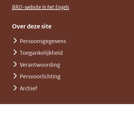
een
venster)
naar
(opent
BRO-website in het Engels
andere
(verwijst
een
in
website)
naar
andere
nieuw
Over deze site
een
website)
venster)
andere
Persoonsgegevens
(verwijst
website)
Toegankelijkheid
naar
een
Verantwoording
andere
Persvoorlichting
website)
Archief