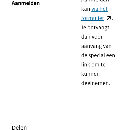
Aanmelden
kan
via het
formulier
(opent
.
Je ontvangt
in
dan voor
nieuw
aanvang van
venster)
de special een
(verwijst
link om te
naar
kunnen
een
deelnemen.
andere
website)
Delen