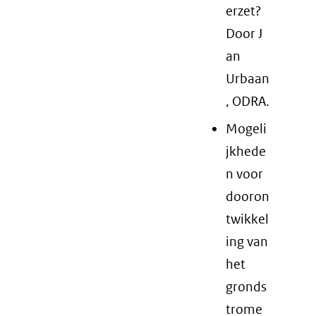
erzet?
Door J
an
Urbaan
, ODRA.
Mogeli
jkhede
n voor
dooron
twikkel
ing van
het
gronds
trome