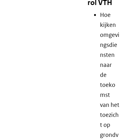
rol VTH
Hoe
kijken
omgevi
ngsdie
nsten
naar
de
toeko
mst
van het
toezich
t op
grondv