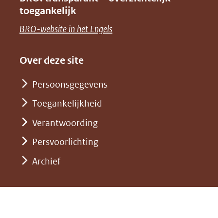
naar
nieuw
toegankelijk
(verwijst
een
venster)
naar
(opent
BRO-website in het Engels
andere
(verwijst
een
in
website)
naar
andere
nieuw
Over deze site
een
website)
venster)
andere
Persoonsgegevens
(verwijst
website)
Toegankelijkheid
naar
een
Verantwoording
andere
Persvoorlichting
website)
Archief