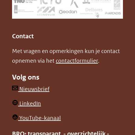
naar
o
I
een
k
n
(opent
(opent
andere
in
in
website)
Contact
nieuw
nieuw
Met vragen en opmerkingen kun je contact
venster)
venster)
opnemen via het
contactformulier
.
(verwijst
(verwijst
naar
naar
Volg ons
een
een
andere
andere
(opent
Nieuwsbrief
website)
website)
in
(opent
LinkedIn
nieuw
in
venster)
(opent
YouTube-kanaal
nieuw
(verwijst
in
venster)
BRO: transparant - overzichtelijk -