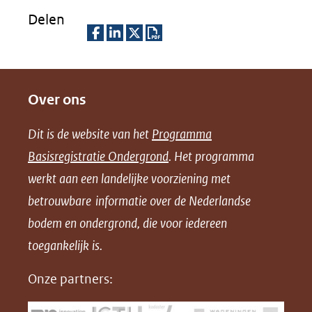
Delen
D
D
D
D
e
e
e
o
Over ons
l
l
l
w
e
e
e
n
Dit is de website van het
Programma
n
n
n
l
Basisregistratie Ondergrond
. Het programma
o
o
o
o
werkt aan een landelijke voorziening met
p
p
p
a
betrouwbare informatie over de Nederlandse
F
L
X
d
bodem en ondergrond, die voor iedereen
(opent
a
i
P
in
toegankelijk is.
c
n
D
nieuw
e
k
F
Onze partners:
venster)
b
e
(verwijst
o
d