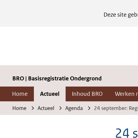
Cookies
Deze site geb
instellen
Hier
kan
het
gebruik
van
cookies
BRO | Basisregistratie Ondergrond
op
Home
Actueel
Inhoud BRO
Werken 
deze
website
Home
Actueel
Agenda
24 september: Reg
worden
toegestaan
24 
of