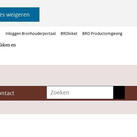
es weigeren
Inloggen Bronhouderportaal
BROloket
BRO Productomgeving
Zaken en
Zoeken
Zoeken
ontact