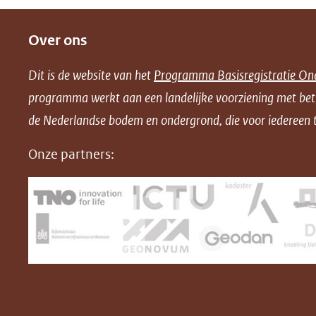
e
e
e
o
Over ons
l
l
l
w
e
e
e
n
Dit is de website van het
Programma Basisregistratie On
n
n
n
l
programma werkt aan een landelijke voorziening met be
o
o
o
o
de Nederlandse bodem en ondergrond, die voor iedereen t
p
p
p
a
F
L
X
d
Onze partners:
(opent
a
i
P
in
c
n
D
nieuw
e
k
F
venster)
b
e
(verwijst
o
d
naar
o
I
een
k
n
(opent
(opent
andere