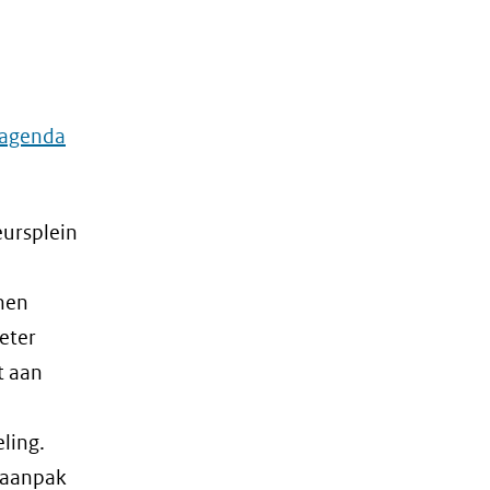
n agenda
eursplein
nen
eter
t aan
n
ling.
 aanpak