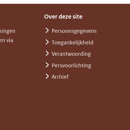
Over deze site
kingen
Persoonsgegevens
en via
Toegankelijkheid
Verantwoording
Persvoorlichting
Archief
)
pent
st
euw