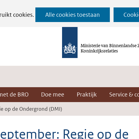
Ga
ruikt cookies.
Alle cookies toestaan
Cooki
naar
de
inhoud
Ministerie van Binnenlandse 
Koninkrijksrelaties
met de BRO
Doe mee
Praktijk
Service & c
ie op de Ondergrond (DMI)
september: Regie op de