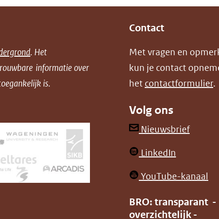
naar
een
Contact
andere
website)
dergrond
. Het
Met vragen en opmer
trouwbare informatie over
kun je contact opnem
oegankelijk is.
het
contactformulier
.
Volg ons
(opent
Nieuwsbrief
in
(opent
LinkedIn
nieuw
in
venster
(o
YouTube-kanaal
nieuw
(verwij
in
venster)
BRO: transparant -
naar
ni
overzichtelijk -
(verwijst