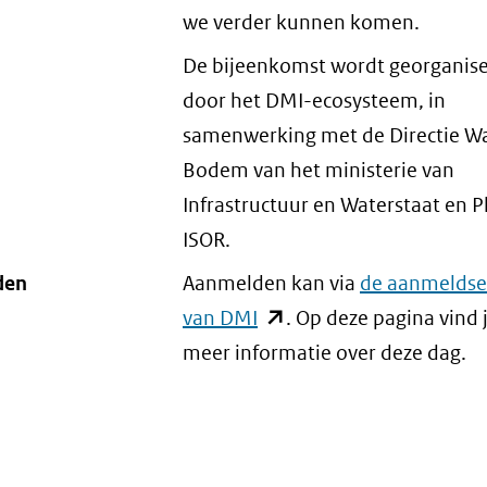
we verder kunnen komen.
De bijeenkomst wordt georganis
door het DMI-ecosysteem, in
samenwerking met de Directie Wa
Bodem van het ministerie van
Infrastructuur en Waterstaat en 
ISOR.
den
Aanmelden kan via
de aanmeldse
van DMI
(opent
. Op deze pagina vind 
meer informatie over deze dag.
in
nieuw
venster)
(verwijst