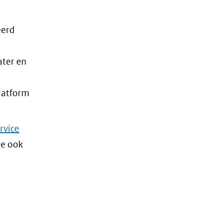
eerd
ter en
Platform
rvice
je ook