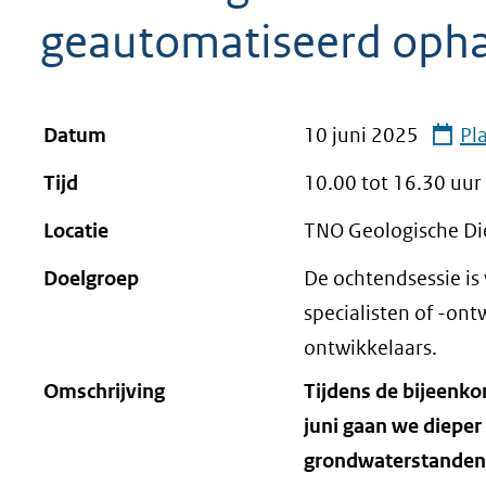
geweigerd.
geautomatiseerd oph
Datum
10 juni 2025
Pl
Tijd
10.00 tot
16.30
uur
Locatie
TNO Geologische Di
Doelgroep
De ochtendsessie is
specialisten of -ont
ontwikkelaars.
Omschrijving
Tijdens de bijeenk
juni gaan we diepe
grondwaterstanden e