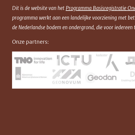
e
e
e
n
Dit is de website van het
Programma Basisregistratie On
n
n
n
l
programma werkt aan een landelijke voorziening met be
o
o
o
o
de Nederlandse bodem en ondergrond, die voor iedereen t
p
p
p
a
F
L
X
d
Onze partners:
(opent
a
i
P
in
c
n
D
nieuw
e
k
F
venster)
b
e
(verwijst
o
d
naar
o
I
een
k
n
(opent
(opent
andere
in
in
website)
nieuw
nieuw