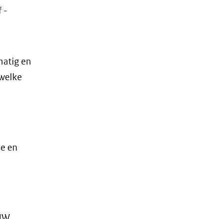
 -
matig en
welke
e en
IHW