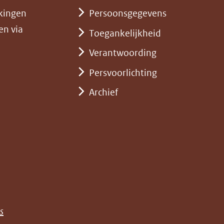
kingen
Persoonsgegevens
en via
Toegankelijkheid
Verantwoording
Persvoorlichting
Archief
)
pent
st
euw
nster)
erwijst
(opent
s
e)
ar