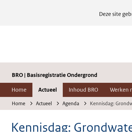
Cookies
Deze site geb
instellen
Hier
kan
het
gebruik
van
cookies
BRO | Basisregistratie Ondergrond
op
Home
Actueel
Inhoud BRO
Werken 
deze
website
Home
Actueel
Agenda
Kennisdag: Grondw
worden
toegestaan
Kennisdag: Grondwat
of