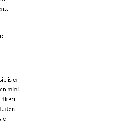
ns.
n:
ie is er
een mini-
 direct
luiten
sie