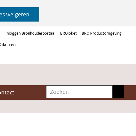
es weigeren
Inloggen Bronhouderportaal
BROloket
BRO Productomgeving
Zaken en
Zoeken
Zoeken
ontact