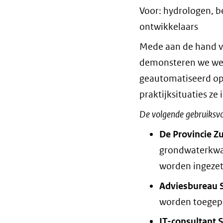
Voor: hydrologen, b
ontwikkelaars
Mede aan de hand va
demonsteren we welk
geautomatiseerd op
praktijksituaties z
De volgende gebruiksvo
De Provincie Z
grondwaterkwal
worden ingezet
Adviesbureau
worden toegep
IT-consultant S