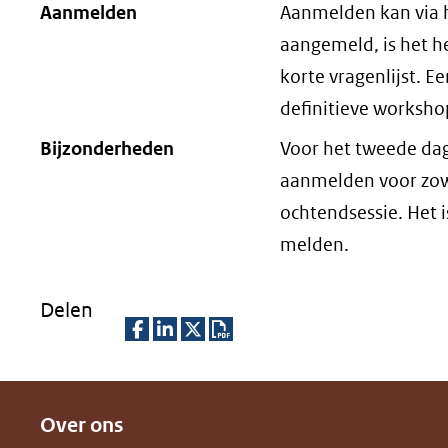
Aanmelden
Aanmelden kan via he
aangemeld, is het h
korte vragenlijst. E
definitieve worksh
Bijzonderheden
Voor het tweede da
aanmelden voor zowe
ochtendsessie. Het i
melden.
Delen
D
D
D
D
e
e
e
o
Over ons
l
l
l
w