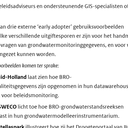
eleidsadviseurs en ondersteunende GIS-specialisten of
n drie externe ‘early adopter’ gebruiksvoorbeelden
e verschillende uitgiftesporen er zijn voor het hand
vragen van grondwatermonitoringgegevens, en voor 
e ingezet kunnen worden.
orbeelden komen ter sprake:
uid-Holland
laat zien hoe BRO-
iteitsgegevens zijn opgenomen in hun datawarehous
 voor beleidsmonitoring.
 SWECO
licht toe hoe BRO-grondwaterstandsreeksen
ast in hun grondwatermodelleerinstrumentarium.
tellaspark
illustreert hoe zij het Droogteportaal van 