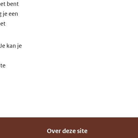
iet bent
 je een
het
e kan je
 te
Over deze site