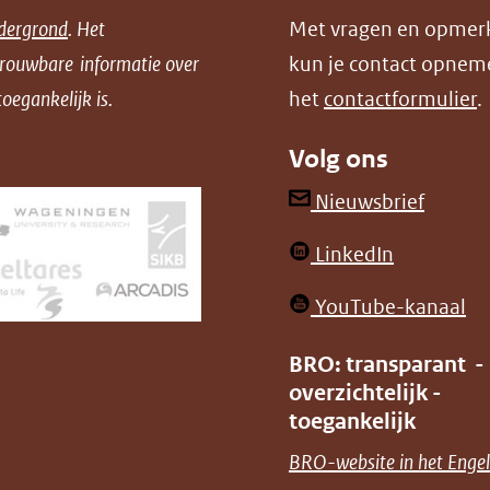
dergrond
. Het
Met vragen en opmer
trouwbare informatie over
kun je contact opnem
oegankelijk is.
het
contactformulier
.
Volg ons
(opent
Nieuwsbrief
in
(opent
LinkedIn
nieuw
in
venster
(o
YouTube-kanaal
nieuw
(verwij
in
venster)
BRO: transparant -
naar
ni
overzichtelijk -
(verwijst
een
ve
toegankelijk
naar
andere
(v
BRO-website in het Engel
een
websit
na