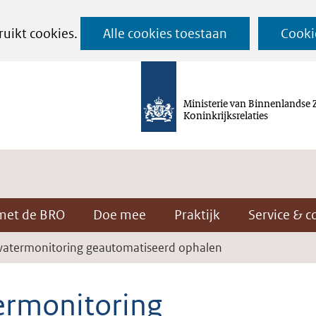
Ga
ruikt cookies.
Alle cookies toestaan
Cooki
naar
de
inhoud
Ministerie van Binnenlandse 
Koninkrijksrelaties
met de BRO
Doe mee
Praktijk
Service & c
atermonitoring geautomatiseerd ophalen
ermonitoring