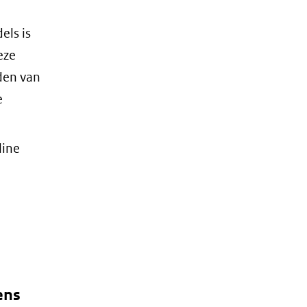
els is
eze
eden van
e
line
ens