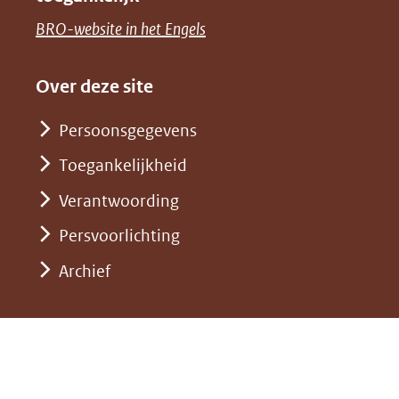
een
venster)
naar
(opent
BRO-website in het Engels
andere
(verwijst
een
in
website)
naar
andere
nieuw
Over deze site
een
website)
venster)
andere
Persoonsgegevens
(verwijst
website)
Toegankelijkheid
naar
een
Verantwoording
andere
Persvoorlichting
website)
Archief