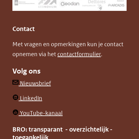
een
k
n
(opent
(opent
andere
in
in
website)
Contact
nieuw
nieuw
Met vragen en opmerkingen kun je contact
venster)
venster)
opnemen via het
contactformulier
.
(verwijst
(verwijst
naar
naar
Volg ons
een
een
andere
andere
(opent
Nieuwsbrief
website)
website)
in
(opent
LinkedIn
nieuw
in
venster)
(opent
YouTube-kanaal
nieuw
(verwijst
in
venster)
BRO: transparant - overzichtelijk -
naar
nieuw
toegankelijk
(verwijst