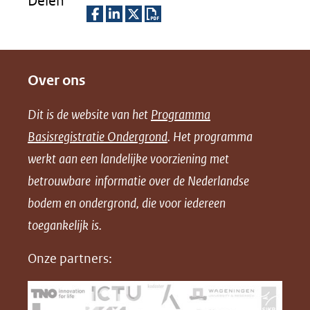
Delen
D
D
D
D
e
e
e
o
Over ons
l
l
l
w
e
e
e
n
Dit is de website van het
Programma
n
n
n
l
Basisregistratie Ondergrond
. Het programma
o
o
o
o
werkt aan een landelijke voorziening met
p
p
p
a
betrouwbare informatie over de Nederlandse
F
L
X
d
bodem en ondergrond, die voor iedereen
(opent
a
i
P
in
toegankelijk is.
c
n
D
nieuw
e
k
F
Onze partners:
venster)
b
e
(verwijst
o
d
naar
o
I