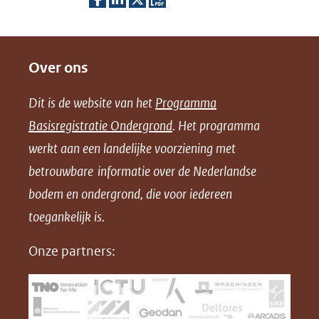
D
D
D
D
e
e
e
o
Over ons
l
l
l
w
e
e
e
n
Dit is de website van het
Programma
n
n
n
l
Basisregistratie Ondergrond
. Het programma
o
o
o
o
werkt aan een landelijke voorziening met
p
p
p
a
betrouwbare informatie over de Nederlandse
F
L
X
d
bodem en ondergrond, die voor iedereen
(opent
a
i
P
in
toegankelijk is.
c
n
D
nieuw
e
k
F
Onze partners:
venster)
b
e
(verwijst
o
d
naar
o
I