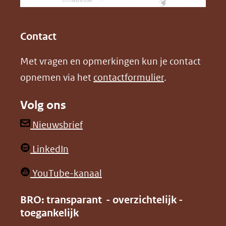
een
k
n
(opent
(opent
andere
in
in
website)
Contact
nieuw
nieuw
Met vragen en opmerkingen kun je contact
venster)
venster)
opnemen via het
contactformulier
.
(verwijst
(verwijst
naar
naar
Volg ons
een
een
andere
andere
(opent
Nieuwsbrief
website)
website)
in
(opent
LinkedIn
nieuw
in
venster)
(opent
YouTube-kanaal
nieuw
(verwijst
in
venster)
BRO: transparant - overzichtelijk -
naar
nieuw
toegankelijk
(verwijst
een
venster)