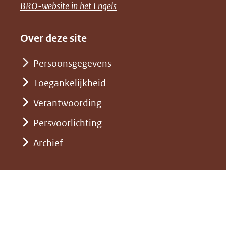
naar
(opent
BRO-website in het Engels
andere
(verwijst
een
in
website)
naar
andere
nieuw
Over deze site
een
website)
venster)
andere
Persoonsgegevens
(verwijst
website)
Toegankelijkheid
naar
een
Verantwoording
andere
Persvoorlichting
website)
Archief