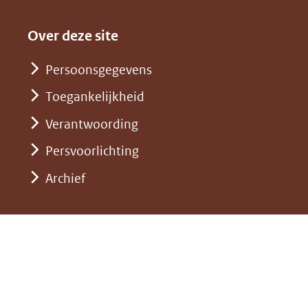
een
in
website)
naar
andere
nieuw
Over deze site
een
website)
venster)
andere
Persoonsgegevens
(verwijst
website)
Toegankelijkheid
naar
een
Verantwoording
andere
Persvoorlichting
website)
Archief