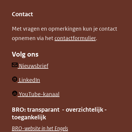
(opent
(opent
andere
in
in
website)
Contact
nieuw
nieuw
Met vragen en opmerkingen kun je contact
venster)
venster)
opnemen via het
contactformulier
.
(verwijst
(verwijst
naar
naar
Volg ons
een
een
andere
andere
(opent
Nieuwsbrief
website)
website)
in
(opent
LinkedIn
nieuw
in
venster)
(opent
YouTube-kanaal
nieuw
(verwijst
in
venster)
BRO: transparant - overzichtelijk -
naar
nieuw
toegankelijk
(verwijst
een
venster)
naar
(opent
BRO-website in het Engels
andere
(verwijst