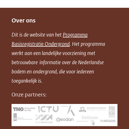
D
D
D
D
e
e
e
o
Over ons
l
l
l
w
e
e
e
n
Dit is de website van het
Programma
n
n
n
l
Basisregistratie Ondergrond
. Het programma
o
o
o
o
werkt aan een landelijke voorziening met
p
p
p
a
betrouwbare informatie over de Nederlandse
F
L
X
d
bodem en ondergrond, die voor iedereen
(opent
a
i
P
in
toegankelijk is.
c
n
D
nieuw
e
k
F
Onze partners:
venster)
b
e
(verwijst
o
d
naar
o
I
een
k
n