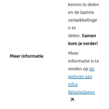
kennis te delen
en de laatste
ontwikkelinge
n te
delen.
Samen
kom je verder!
Meer
Meer informatie
informatie is te
vinden op
de
website van
Infra
Relatiedagen
(opent
.
in
nieuw