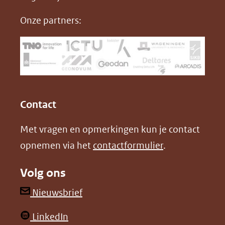
nieuw
e
k
F
Onze partners:
venster)
b
e
(verwijst
o
d
naar
o
I
een
k
n
(opent
(opent
andere
in
in
website)
Contact
nieuw
nieuw
Met vragen en opmerkingen kun je contact
venster)
venster)
opnemen via het
contactformulier
.
(verwijst
(verwijst
naar
naar
Volg ons
een
een
andere
andere
(opent
Nieuwsbrief
website)
website)
in
(opent
LinkedIn
nieuw