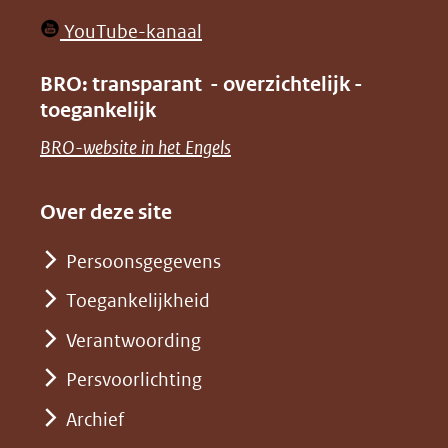
in
venster)
(opent
YouTube-kanaal
nieuw
(verwijst
in
venster)
BRO: transparant - overzichtelijk -
naar
nieuw
toegankelijk
(verwijst
een
venster)
naar
(opent
BRO-website in het Engels
andere
(verwijst
een
in
website)
naar
andere
nieuw
Over deze site
een
website)
venster)
andere
Persoonsgegevens
(verwijst
website)
Toegankelijkheid
naar
een
Verantwoording
andere
Persvoorlichting
website)
Archief