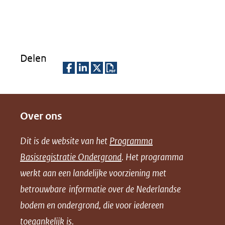
venste
(verwij
naar
Delen
een
andere
D
D
D
D
websit
e
e
e
o
Over ons
l
l
l
w
e
e
e
n
Dit is de website van het
Programma
n
n
n
l
Basisregistratie Ondergrond
. Het programma
o
o
o
o
werkt aan een landelijke voorziening met
p
p
p
a
betrouwbare informatie over de Nederlandse
F
L
X
d
bodem en ondergrond, die voor iedereen
(opent
a
i
P
in
toegankelijk is.
c
n
D