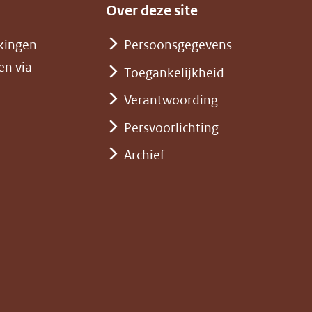
Over deze site
kingen
Persoonsgegevens
en via
Toegankelijkheid
Verantwoording
Persvoorlichting
Archief
)
pent
st
euw
nster)
erwijst