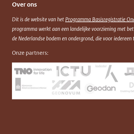
Over ons
l
l
l
w
e
e
e
n
Dit is de website van het
Programma Basisregistratie On
n
n
n
l
programma werkt aan een landelijke voorziening met be
o
o
o
o
de Nederlandse bodem en ondergrond, die voor iedereen t
p
p
p
a
F
L
X
d
Onze partners:
(opent
a
i
P
in
c
n
D
nieuw
e
k
F
venster)
b
e
(verwijst
o
d
naar
o
I
een
k
n
(opent
(opent
andere
in
in
website)