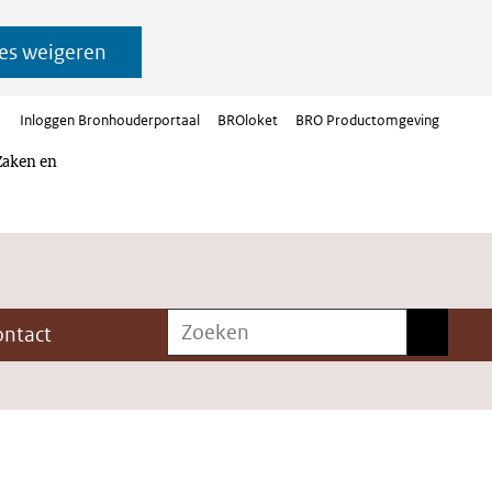
es weigeren
Inloggen Bronhouderportaal
BROloket
BRO Productomgeving
Zaken en
Zoeken
Zoeken
ontact