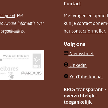
Contact
dergrond
. Het
Met vragen en opmer
trouwbare informatie over
kun je contact opnem
oegankelijk is.
het
contactformulier
.
Volg ons
(opent
Nieuwsbrief
in
(opent
LinkedIn
nieuw
in
venster
(o
YouTube-kanaal
nieuw
(verwij
in
venster)
BRO: transparant -
naar
ni
overzichtelijk -
(verwijst
een
ve
toegankelijk
naar
andere
(v