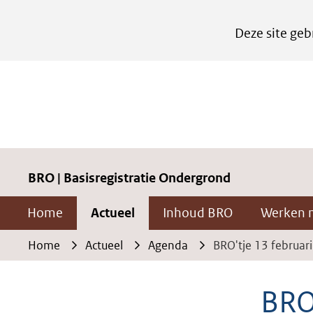
Cookies
Deze site geb
instellen
Hier
kan
het
gebruik
van
cookies
BRO | Basisregistratie Ondergrond
op
Home
Actueel
Inhoud BRO
Werken 
deze
website
Home
Actueel
Agenda
BRO'tje 13 februari
worden
toegestaan
BRO'
of