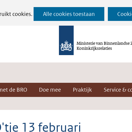
Ga
ruikt cookies.
Alle cookies toestaan
Cooki
naar
de
inhoud
Ministerie van Binnenlandse 
Koninkrijksrelaties
met de BRO
Doe mee
Praktijk
Service & c
tje 13 februari