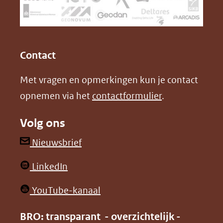
naar
o
I
een
k
n
(opent
(opent
andere
in
in
website)
Contact
nieuw
nieuw
Met vragen en opmerkingen kun je contact
venster)
venster)
opnemen via het
contactformulier
.
(verwijst
(verwijst
naar
naar
Volg ons
een
een
andere
andere
(opent
Nieuwsbrief
website)
website)
in
(opent
LinkedIn
nieuw
in
venster)
(opent
YouTube-kanaal
nieuw
(verwijst
in
venster)
BRO: transparant - overzichtelijk -
naar
nieuw