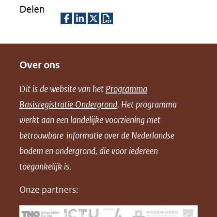
Delen
naar
een
D
D
D
D
andere
e
e
e
o
website)
Over ons
l
l
l
w
e
e
e
n
Dit is de website van het
Programma
n
n
n
l
Basisregistratie Ondergrond
. Het programma
o
o
o
o
werkt aan een landelijke voorziening met
p
p
p
a
betrouwbare informatie over de Nederlandse
F
L
X
d
bodem en ondergrond, die voor iedereen
(opent
a
i
P
in
toegankelijk is.
c
n
D
nieuw
e
k
F
Onze partners:
venster)
b
e
(verwijst
o
d