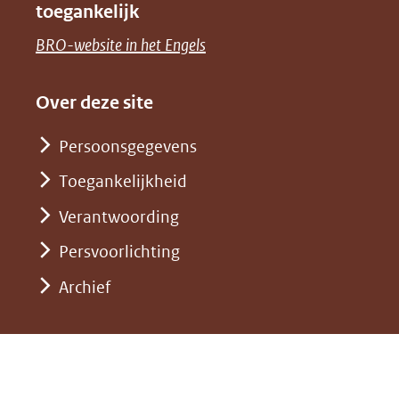
toegankelijk
(verwijst
een
venster)
naar
(opent
BRO-website in het Engels
andere
(verwijst
een
in
website)
naar
andere
nieuw
Over deze site
een
website)
venster)
andere
Persoonsgegevens
(verwijst
website)
Toegankelijkheid
naar
een
Verantwoording
andere
Persvoorlichting
website)
Archief