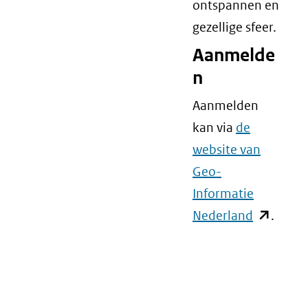
ontspannen en
gezellige sfeer.
Aanmelde
n
Aanmelden
kan via
de
website van
Geo-
Informatie
Nederland
(opent
.
in
nieuw
venster)
(verwijst