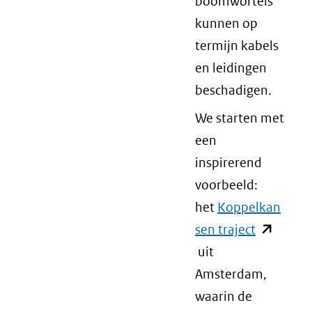
boomwortels
kunnen op
termijn kabels
en leidingen
beschadigen.
We starten met
een
inspirerend
voorbeeld:
het
Koppelkan
sen traject
(opent
uit
in
Amsterdam,
nieuw
waarin de
venster)