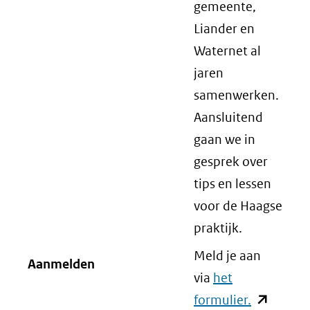
gemeente,
(verwijst
Liander en
naar
Waternet al
een
jaren
andere
samenwerken.
website)
Aansluitend
gaan we in
gesprek over
tips en lessen
voor de Haagse
praktijk.
Meld je aan
Aanmelden
via
het
formulier.
(opent