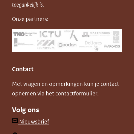
in
toegankelijk is.
c
n
D
nieuw
e
k
F
Onze partners:
venster)
b
e
(verwijst
o
d
naar
o
I
een
k
n
(opent
(opent
andere
in
in
website)
Contact
nieuw
nieuw
Met vragen en opmerkingen kun je contact
venster)
venster)
opnemen via het
contactformulier
.
(verwijst
(verwijst
naar
naar
Volg ons
een
een
andere
andere
(opent
Nieuwsbrief
website)
website)
in