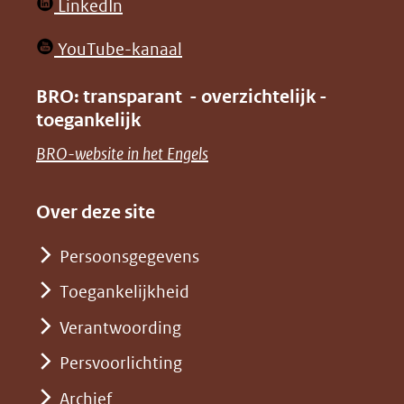
(opent
LinkedIn
nieuw
in
venster)
(opent
YouTube-kanaal
nieuw
(verwijst
in
venster)
BRO: transparant - overzichtelijk -
naar
nieuw
toegankelijk
(verwijst
een
venster)
naar
(opent
BRO-website in het Engels
andere
(verwijst
een
in
website)
naar
andere
nieuw
Over deze site
een
website)
venster)
andere
Persoonsgegevens
(verwijst
website)
Toegankelijkheid
naar
een
Verantwoording
andere
Persvoorlichting
website)
Archief