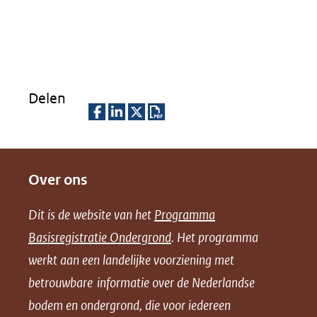
in
nieuw
venster)
(verwijst
Delen
naar
een
D
D
D
D
andere
e
e
e
o
website)
Over ons
l
l
l
w
e
e
e
n
Dit is de website van het
Programma
n
n
n
l
Basisregistratie Ondergrond
. Het programma
o
o
o
o
werkt aan een landelijke voorziening met
p
p
p
a
betrouwbare informatie over de Nederlandse
F
L
X
d
bodem en ondergrond, die voor iedereen
(opent
a
i
P