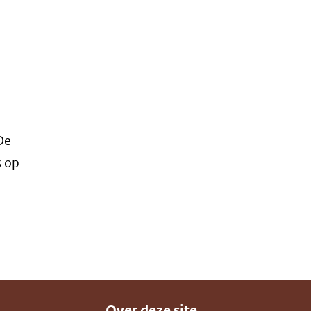
De
s op
Over deze site