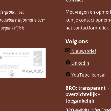
dergrond
. Het
Met vragen en opmer
trouwbare informatie over
kun je contact opnem
oegankelijk is.
het
contactformulier
.
Volg ons
(opent
Nieuwsbrief
in
(opent
LinkedIn
nieuw
in
venster
(o
YouTube-kanaal
nieuw
(verwij
in
venster)
BRO: transparant -
naar
ni
overzichtelijk -
(verwijst
een
ve
toegankelijk
naar
andere
(v
BRO-website in het Engel
een