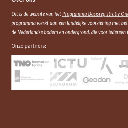
e
e
e
n
Dit is de website van het
Programma Basisregistratie On
n
n
n
l
programma werkt aan een landelijke voorziening met be
o
o
o
o
de Nederlandse bodem en ondergrond, die voor iedereen t
p
p
p
a
F
L
X
d
Onze partners:
(opent
a
i
P
in
c
n
D
nieuw
e
k
F
venster)
b
e
(verwijst
o
d
naar
o
I
een
k
n
(opent
(opent
andere
in
in
website)
nieuw
nieuw