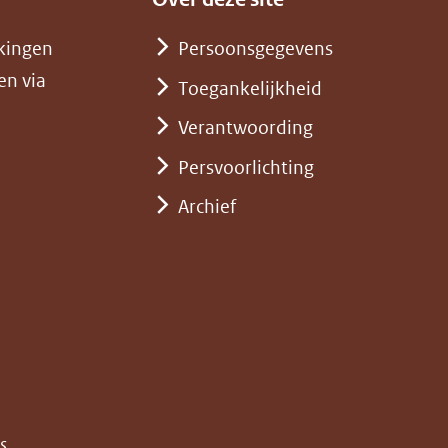
kingen
Persoonsgegevens
en via
Toegankelijkheid
Verantwoording
Persvoorlichting
Archief
)
pent
st
euw
nster)
erwijst
(opent
s