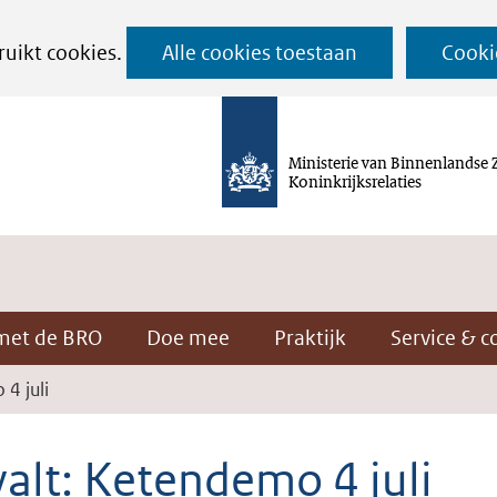
Ga
ruikt cookies.
Alle cookies toestaan
Cooki
naar
de
inhoud
Ministerie van Binnenlandse 
Koninkrijksrelaties
met de BRO
Doe mee
Praktijk
Service & c
4 juli
alt: Ketendemo 4 juli