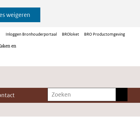
es weigeren
Inloggen Bronhouderportaal
BROloket
BRO Productomgeving
Zaken en
Zoeken
Zoeken
ontact