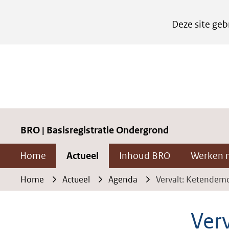
Cookies
Deze site geb
instellen
Hier
kan
het
gebruik
van
cookies
BRO | Basisregistratie Ondergrond
op
Home
Actueel
Inhoud BRO
Werken 
deze
website
Home
Actueel
Agenda
Vervalt: Ketendemo 
worden
toegestaan
Verv
of