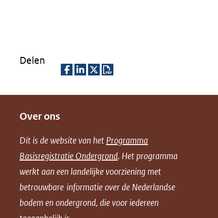
Delen
D
D
D
D
e
e
e
o
Over ons
l
l
l
w
e
e
e
n
Dit is de website van het
Programma
n
n
n
l
Basisregistratie Ondergrond
. Het programma
o
o
o
o
werkt aan een landelijke voorziening met
p
p
p
a
betrouwbare informatie over de Nederlandse
F
L
X
d
bodem en ondergrond, die voor iedereen
(opent
a
i
P
in