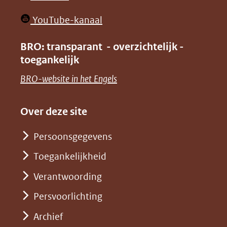
nieuw
in
venster)
(opent
YouTube-kanaal
nieuw
(verwijst
in
venster)
BRO: transparant - overzichtelijk -
naar
nieuw
toegankelijk
(verwijst
een
venster)
naar
(opent
BRO-website in het Engels
andere
(verwijst
een
in
website)
naar
andere
nieuw
Over deze site
een
website)
venster)
andere
Persoonsgegevens
(verwijst
website)
Toegankelijkheid
naar
een
Verantwoording
andere
Persvoorlichting
website)
Archief