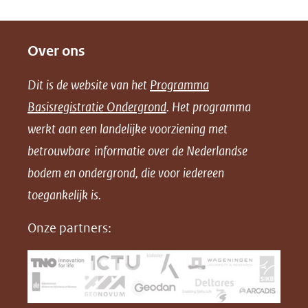
D
D
D
D
e
e
e
o
Over ons
l
l
l
w
e
e
e
n
Dit is de website van het
Programma
n
n
n
l
Basisregistratie Ondergrond
. Het programma
o
o
o
o
werkt aan een landelijke voorziening met
p
p
p
a
betrouwbare informatie over de Nederlandse
F
L
X
d
bodem en ondergrond, die voor iedereen
(opent
a
i
P
in
toegankelijk is.
c
n
D
nieuw
e
k
F
Onze partners:
venster)
b
e
(verwijst
o
d
naar
o
I
een
k
n