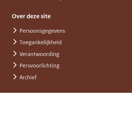
andere
(verwijst
een
in
website)
naar
andere
nieuw
Over deze site
een
website)
venster)
andere
Persoonsgegevens
(verwijst
website)
Toegankelijkheid
naar
een
Verantwoording
andere
Persvoorlichting
website)
Archief