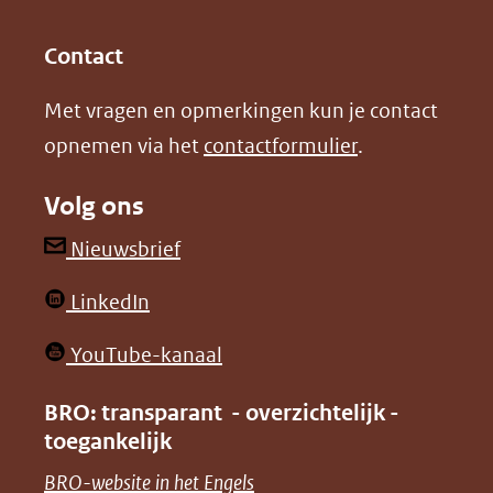
(opent
(opent
andere
in
in
website)
Contact
nieuw
nieuw
Met vragen en opmerkingen kun je contact
venster)
venster)
opnemen via het
contactformulier
.
(verwijst
(verwijst
naar
naar
Volg ons
een
een
andere
andere
(opent
Nieuwsbrief
website)
website)
in
(opent
LinkedIn
nieuw
in
venster)
(opent
YouTube-kanaal
nieuw
(verwijst
in
venster)
BRO: transparant - overzichtelijk -
naar
nieuw
toegankelijk
(verwijst
een
venster)
naar
(opent
BRO-website in het Engels