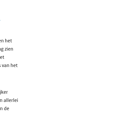
a
en het
g zien
het
s van het
jker
 allerlei
jn de