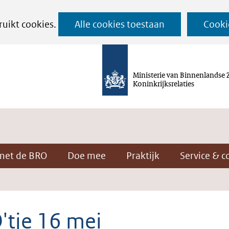
Ga
ruikt cookies.
Alle cookies toestaan
Cooki
naar
de
inhoud
Ministerie van Binnenlandse 
Koninkrijksrelaties
met de BRO
Doe mee
Praktijk
Service & c
'tje 16 mei