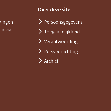
Over deze site
kingen
Persoonsgegevens
en via
Toegankelijkheid
Verantwoording
Persvoorlichting
Archief
)
pent
st
euw
nster)