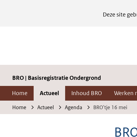
Cookies
Deze site geb
instellen
Hier
kan
het
gebruik
van
cookies
BRO | Basisregistratie Ondergrond
op
Home
Actueel
Inhoud BRO
Werken 
deze
website
Home
Actueel
Agenda
BRO'tje 16 mei
worden
toegestaan
BRO
of