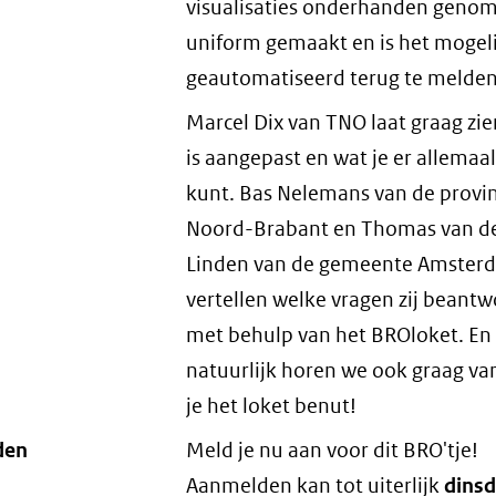
visualisaties onderhanden geno
uniform gemaakt en is het mogeli
geautomatiseerd terug te melden
Marcel Dix van TNO laat graag zie
is aangepast en wat je er allemaa
kunt. Bas Nelemans van de provin
Noord-Brabant en Thomas van d
Linden van de gemeente Amster
vertellen welke vragen zij beant
met behulp van het BROloket. En
natuurlijk horen we ook graag va
je het loket benut!
den
Meld je nu aan voor dit BRO'tje!
Aanmelden kan tot uiterlijk
dinsd