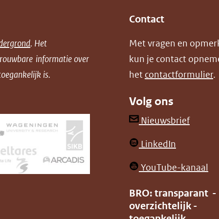
Contact
dergrond
. Het
Met vragen en opmer
trouwbare informatie over
kun je contact opnem
oegankelijk is.
het
contactformulier
.
Volg ons
(opent
Nieuwsbrief
in
(opent
LinkedIn
nieuw
in
venster
(o
YouTube-kanaal
nieuw
(verwij
in
venster)
BRO: transparant -
naar
ni
overzichtelijk -
(verwijst
een
ve
toegankelijk