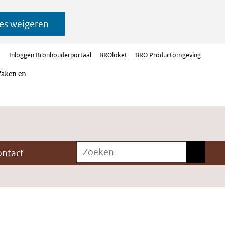
es weigeren
Inloggen Bronhouderportaal
BROloket
BRO Productomgeving
Zaken en
Zoeken
Zoeken
ontact