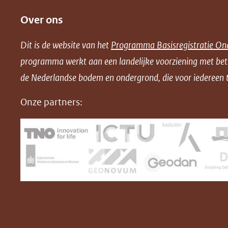
e
e
e
o
Over ons
l
l
l
w
e
e
e
n
Dit is de website van het
Programma Basisregistratie On
n
n
n
l
programma werkt aan een landelijke voorziening met be
o
o
o
o
de Nederlandse bodem en ondergrond, die voor iedereen t
p
p
p
a
F
L
X
d
Onze partners:
(opent
a
i
P
in
c
n
D
nieuw
e
k
F
venster)
b
e
(verwijst
o
d
naar
o
I
een
k
n
(opent
(opent
andere