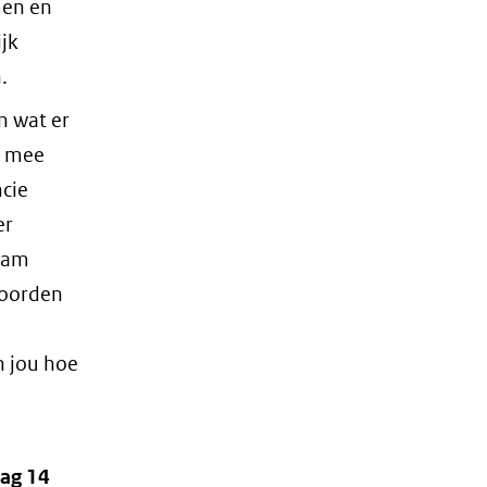
men en
jk
.
n wat er
l mee
cie
er
dam
woorden
n jou hoe
ag 14