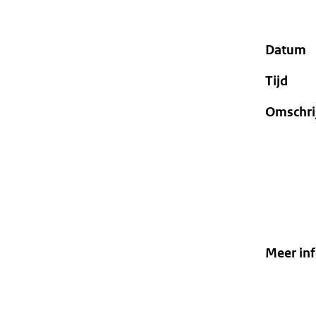
geweigerd.
Datum
Tijd
Omschri
Meer in