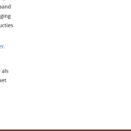
gaand
iging
ucties
er.
 als
het