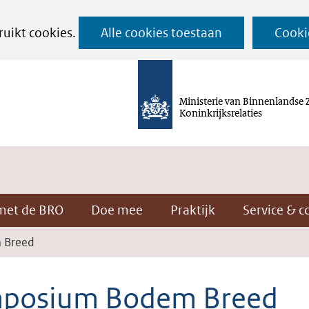
Ga
ruikt cookies.
Alle cookies toestaan
Cooki
naar
de
inhoud
Ministerie van Binnenlandse 
Koninkrijksrelaties
met de BRO
Doe mee
Praktijk
Service & c
 Breed
posium Bodem Breed