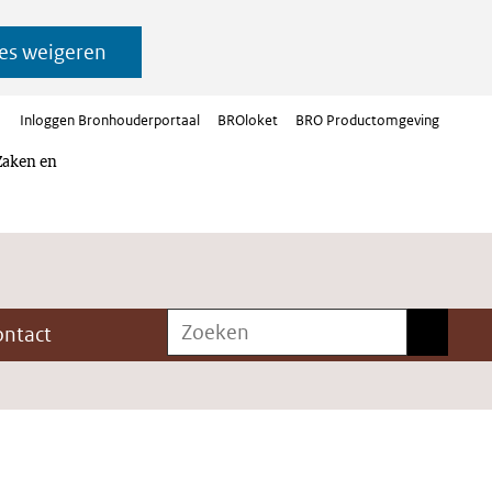
es weigeren
Inloggen Bronhouderportaal
BROloket
BRO Productomgeving
Zaken en
Zoeken
Zoeken
ontact