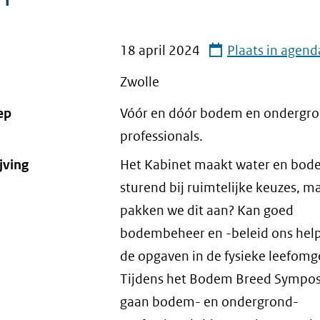
18 april 2024
Plaats in agend
Zwolle
ep
Vóór en dóór bodem en ondergr
professionals.
jving
Het Kabinet maakt water en bo
sturend bij ruimtelijke keuzes, m
pakken we dit aan? Kan goed
bodembeheer en -beleid ons help
de opgaven in de fysieke leefomg
Tijdens het Bodem Breed Sympo
gaan bodem- en ondergrond-