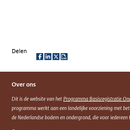
Delen
D
D
D
D
e
e
e
o
Over ons
l
l
l
w
e
e
e
n
Dit is de website van het
Programma Basisregistratie On
n
n
n
l
programma werkt aan een landelijke voorziening met be
o
o
o
o
de Nederlandse bodem en ondergrond, die voor iedereen t
p
p
p
a
F
L
X
d