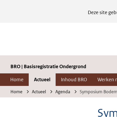
Cookies
Deze site geb
instellen
Hier
kan
het
gebruik
van
cookies
BRO | Basisregistratie Ondergrond
op
Home
Actueel
Inhoud BRO
Werken 
deze
website
Home
Actueel
Agenda
Symposium Bodem
worden
toegestaan
Sym
of