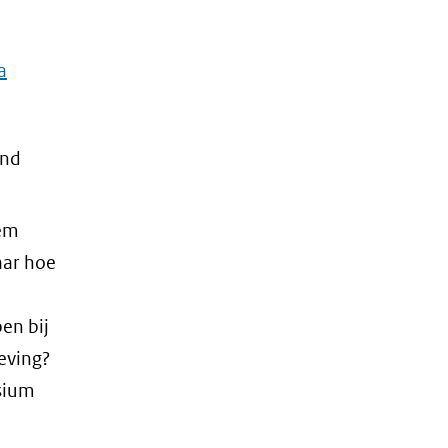
a
ond
dem
aar hoe
en bij
eving?
sium