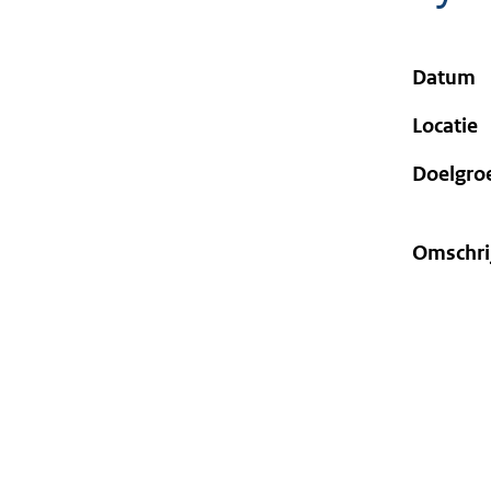
geweigerd.
Datum
Locatie
Doelgro
Omschri