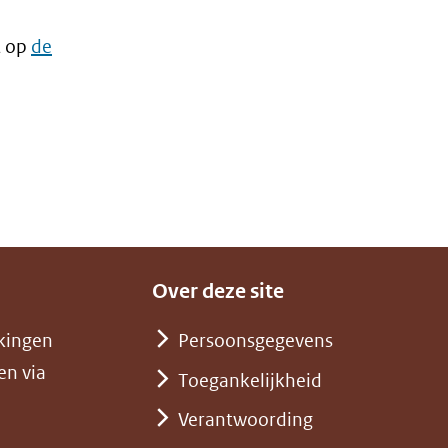
t op
de
Over deze site
kingen
Persoonsgegevens
en via
Toegankelijkheid
Verantwoording