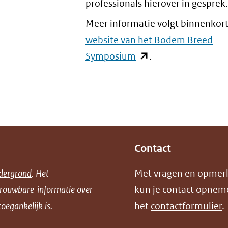
professionals hierover in gesprek.
Meer informatie volgt binnenkor
website van het Bodem Breed
Symposium
(opent
.
in
nieuw
venster)
(verwijst
naar
Contact
een
andere
dergrond
. Het
Met vragen en opmer
website)
trouwbare informatie over
kun je contact opnem
oegankelijk is.
het
contactformulier
.