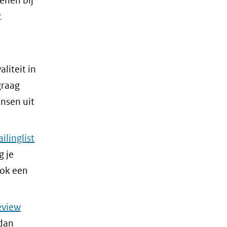
enen bij
t
liteit in
graag
nsen uit
ilinglist
jg je
ook een
eview
 dan