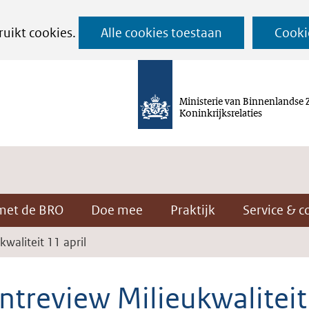
Ga
ruikt cookies.
Alle cookies toestaan
Cooki
naar
de
inhoud
Ministerie van Binnenlandse 
Koninkrijksrelaties
met de BRO
Doe mee
Praktijk
Service & c
kwaliteit 11 april
ntreview Milieukwaliteit