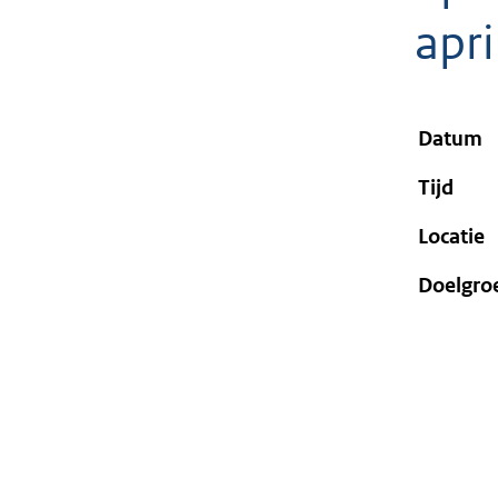
geweigerd.
apri
Datum
Tijd
Locatie
Doelgro