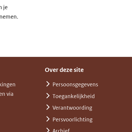
n je
e nemen.
Over deze site
kingen
Persoonsgegevens
en via
Toegankelijkheid
Verantwoording
Persvoorlichting
Archief