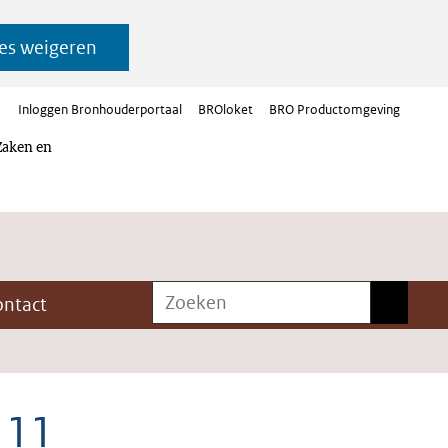
es weigeren
Inloggen Bronhouderportaal
BROloket
BRO Productomgeving
Zaken en
Zoeken
Zoeken
ontact
 11