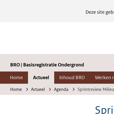
Cookies
Deze site geb
instellen
Hier
kan
het
gebruik
van
cookies
BRO | Basisregistratie Ondergrond
op
Home
Actueel
Inhoud BRO
Werken 
deze
website
Home
Actueel
Agenda
Sprintreview Milieu
worden
toegestaan
Spri
of