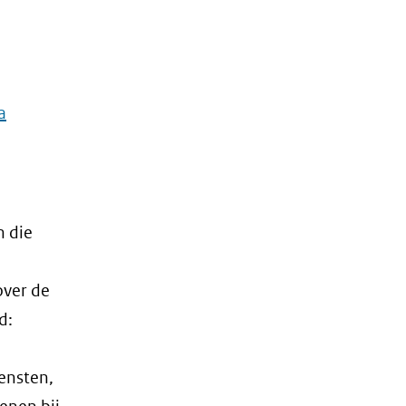
a
n die
over de
d:
iensten,