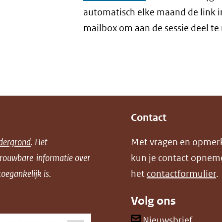
automatisch elke maand de link i
mailbox om aan de sessie deel t
Contact
dergrond
. Het
Met vragen en opmer
trouwbare informatie over
kun je contact opnem
oegankelijk is.
het
contactformulier
.
Volg ons
(opent
Nieuwsbrief