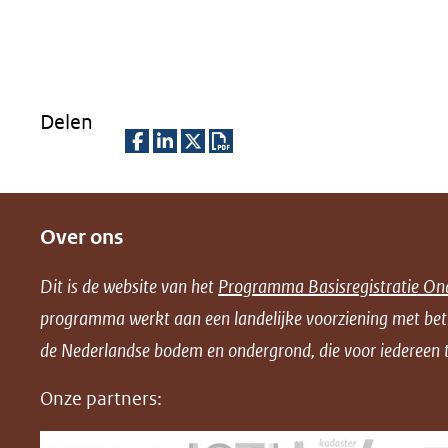
Delen
D
D
D
D
e
e
e
o
Over ons
l
l
l
w
e
e
e
n
Dit is de website van het
Programma Basisregistratie On
n
n
n
l
programma werkt aan een landelijke voorziening met be
o
o
o
o
de Nederlandse bodem en ondergrond, die voor iedereen t
p
p
p
a
F
L
X
d
Onze partners:
(opent
a
i
P
in
c
n
D