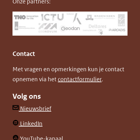
Onze partners:
venster)
b
e
(verwijst
o
d
naar
o
I
een
k
n
(opent
(opent
andere
in
in
website)
Contact
nieuw
nieuw
Met vragen en opmerkingen kun je contact
venster)
venster)
opnemen via het
contactformulier
.
(verwijst
(verwijst
naar
naar
Volg ons
een
een
andere
andere
(opent
Nieuwsbrief
website)
website)
in
(opent
LinkedIn
nieuw
in
venster)
(opent
YouTube-kanaal