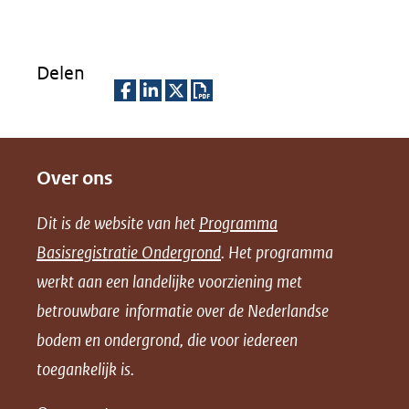
Delen
D
D
D
D
e
e
e
o
Over ons
l
l
l
w
e
e
e
n
Dit is de website van het
Programma
n
n
n
l
Basisregistratie Ondergrond
. Het programma
o
o
o
o
werkt aan een landelijke voorziening met
p
p
p
a
betrouwbare informatie over de Nederlandse
F
L
X
d
bodem en ondergrond, die voor iedereen
(opent
a
i
P
in
toegankelijk is.
c
n
D
nieuw
e
k
F