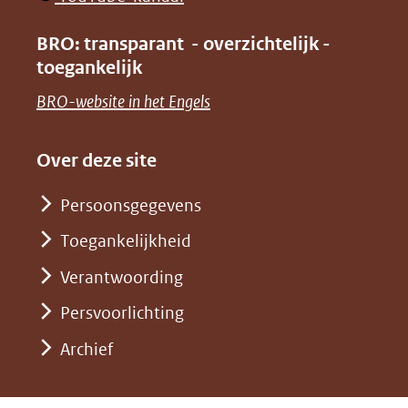
nieuw
(verwijst
in
venster)
BRO: transparant - overzichtelijk -
naar
nieuw
toegankelijk
(verwijst
een
venster)
naar
(opent
BRO-website in het Engels
andere
(verwijst
een
in
website)
naar
andere
nieuw
Over deze site
een
website)
venster)
andere
Persoonsgegevens
(verwijst
website)
Toegankelijkheid
naar
een
Verantwoording
andere
Persvoorlichting
website)
Archief