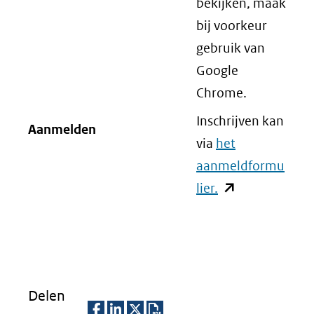
bekijken, maak
bij voorkeur
gebruik van
Google
Chrome.
Inschrijven kan
Aanmelden
via
het
aanmeldformu
lier.
(opent
in
nieuw
venster)
(verwijst
Delen
naar