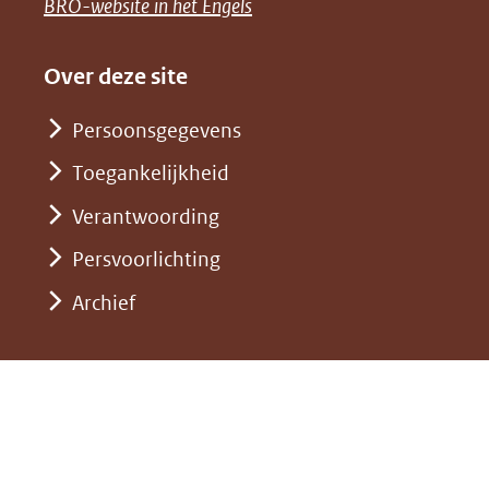
naar
(opent
BRO-website in het Engels
andere
(verwijst
een
in
website)
naar
andere
nieuw
Over deze site
een
website)
venster)
andere
Persoonsgegevens
(verwijst
website)
Toegankelijkheid
naar
een
Verantwoording
andere
Persvoorlichting
website)
Archief