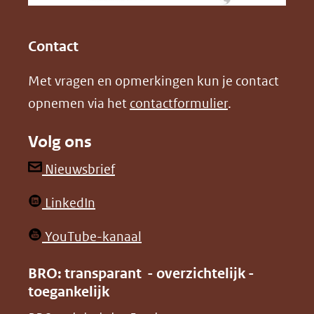
k
n
(opent
(opent
andere
in
in
website)
Contact
nieuw
nieuw
Met vragen en opmerkingen kun je contact
venster)
venster)
opnemen via het
contactformulier
.
(verwijst
(verwijst
naar
naar
Volg ons
een
een
andere
andere
(opent
Nieuwsbrief
website)
website)
in
(opent
LinkedIn
nieuw
in
venster)
(opent
YouTube-kanaal
nieuw
(verwijst
in
venster)
BRO: transparant - overzichtelijk -
naar
nieuw
toegankelijk
(verwijst
een
venster)