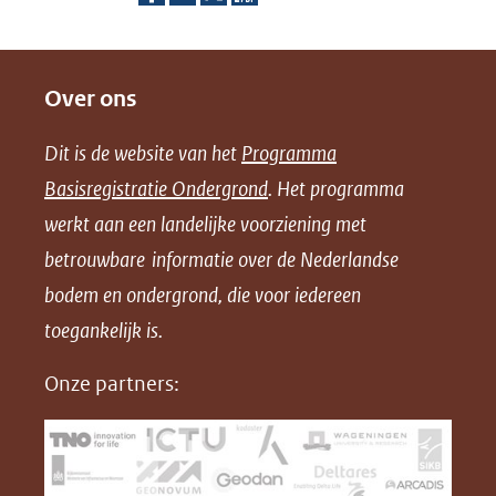
een
D
D
D
D
andere
e
e
e
o
website)
Over ons
l
l
l
w
e
e
e
n
Dit is de website van het
Programma
n
n
n
l
Basisregistratie Ondergrond
. Het programma
o
o
o
o
werkt aan een landelijke voorziening met
p
p
p
a
betrouwbare informatie over de Nederlandse
F
L
X
d
bodem en ondergrond, die voor iedereen
(opent
a
i
P
in
toegankelijk is.
c
n
D
nieuw
e
k
F
Onze partners:
venster)
b
e
(verwijst
o
d
naar
o
I
een