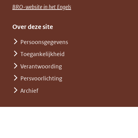
een
venster)
naar
(opent
BRO-website in het Engels
andere
(verwijst
een
in
website)
naar
andere
nieuw
Over deze site
een
website)
venster)
andere
Persoonsgegevens
(verwijst
website)
Toegankelijkheid
naar
een
Verantwoording
andere
Persvoorlichting
website)
Archief