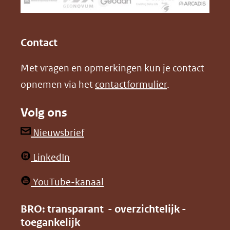
een
k
n
(opent
(opent
andere
in
in
website)
Contact
nieuw
nieuw
Met vragen en opmerkingen kun je contact
venster)
venster)
opnemen via het
contactformulier
.
(verwijst
(verwijst
naar
naar
Volg ons
een
een
andere
andere
(opent
Nieuwsbrief
website)
website)
in
(opent
LinkedIn
nieuw
in
venster)
(opent
YouTube-kanaal
nieuw
(verwijst
in
venster)
BRO: transparant - overzichtelijk -
naar
nieuw
toegankelijk
(verwijst