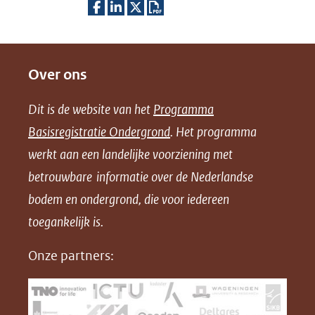
D
D
D
D
e
e
e
o
Over ons
l
l
l
w
e
e
e
n
Dit is de website van het
Programma
n
n
n
l
Basisregistratie Ondergrond
. Het programma
o
o
o
o
werkt aan een landelijke voorziening met
p
p
p
a
betrouwbare informatie over de Nederlandse
F
L
X
d
bodem en ondergrond, die voor iedereen
(opent
a
i
P
in
toegankelijk is.
c
n
D
nieuw
e
k
F
Onze partners:
venster)
b
e
(verwijst
o
d
naar
o
I