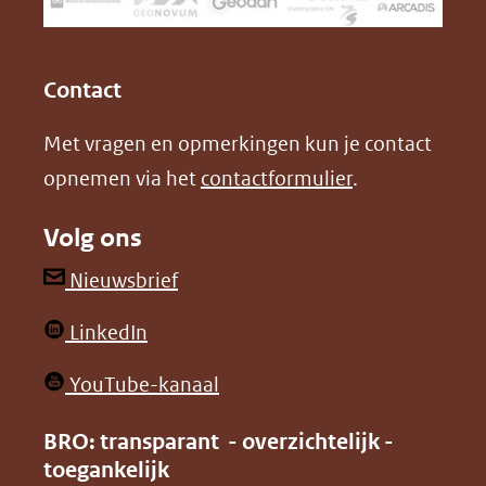
een
k
n
(opent
(opent
andere
in
in
website)
Contact
nieuw
nieuw
Met vragen en opmerkingen kun je contact
venster)
venster)
opnemen via het
contactformulier
.
(verwijst
(verwijst
naar
naar
Volg ons
een
een
andere
andere
(opent
Nieuwsbrief
website)
website)
in
(opent
LinkedIn
nieuw
in
venster)
(opent
YouTube-kanaal
nieuw
(verwijst
in
venster)
BRO: transparant - overzichtelijk -
naar
nieuw
toegankelijk
(verwijst