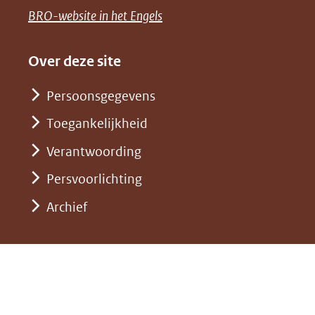
een
venster)
naar
(opent
BRO-website in het Engels
andere
(verwijst
een
in
website)
naar
andere
nieuw
Over deze site
een
website)
venster)
andere
Persoonsgegevens
(verwijst
website)
Toegankelijkheid
naar
een
Verantwoording
andere
Persvoorlichting
website)
Archief