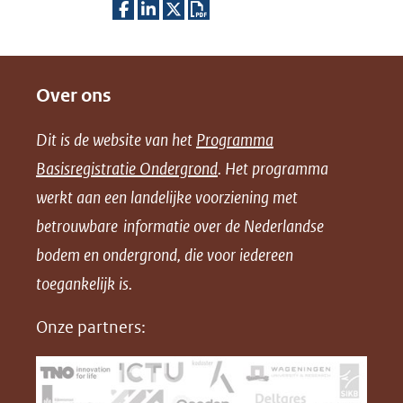
D
D
D
D
e
e
e
o
Over ons
l
l
l
w
e
e
e
n
Dit is de website van het
Programma
n
n
n
l
Basisregistratie Ondergrond
. Het programma
o
o
o
o
werkt aan een landelijke voorziening met
p
p
p
a
betrouwbare informatie over de Nederlandse
F
L
X
d
bodem en ondergrond, die voor iedereen
(opent
a
i
P
in
toegankelijk is.
c
n
D
nieuw
e
k
F
Onze partners:
venster)
b
e
(verwijst
o
d
naar
o
I