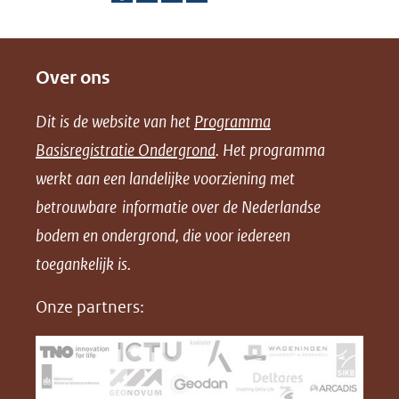
D
D
D
D
e
e
e
o
Over ons
l
l
l
w
e
e
e
n
Dit is de website van het
Programma
n
n
n
l
Basisregistratie Ondergrond
. Het programma
o
o
o
o
werkt aan een landelijke voorziening met
p
p
p
a
betrouwbare informatie over de Nederlandse
F
L
X
d
bodem en ondergrond, die voor iedereen
(opent
a
i
P
in
toegankelijk is.
c
n
D
nieuw
e
k
F
Onze partners:
venster)
b
e
(verwijst
o
d
naar
o
I
een
k
n