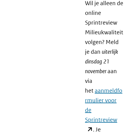
Wil je alleen de
online
Sprintreview
Milieukwaliteit
volgen? Meld
je dan
uiterlijk
dinsdag 21
november
aan
via
het
aanmeldfo
rmulier voor
de
Sprintreview
(opent
. Je
in