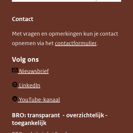
(opent
(opent
andere
in
in
website)
Contact
nieuw
nieuw
Met vragen en opmerkingen kun je contact
venster)
venster)
opnemen via het
contactformulier
.
(verwijst
(verwijst
naar
naar
Volg ons
een
een
andere
andere
(opent
Nieuwsbrief
website)
website)
in
(opent
LinkedIn
nieuw
in
venster)
(opent
YouTube-kanaal
nieuw
(verwijst
in
venster)
BRO: transparant - overzichtelijk -
naar
nieuw
toegankelijk
(verwijst
een
venster)
naar