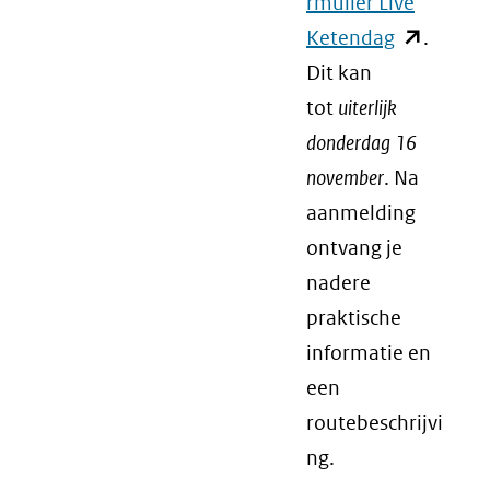
rmulier Live
Ketendag
(opent
.
Dit kan
in
tot
uiterlijk
nieuw
donderdag 16
venster)
november
. Na
(verwijst
aanmelding
naar
ontvang je
een
nadere
andere
praktische
website)
informatie en
een
routebeschrijvi
ng.