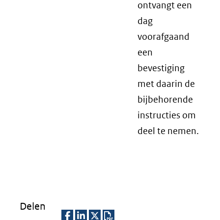
ontvangt een
nieuw
dag
venster
voorafgaand
(verwij
een
naar
bevestiging
een
met daarin de
andere
bijbehorende
website
instructies om
deel te nemen.
Delen