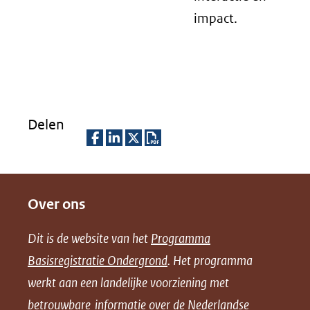
impact.
websi
Delen
D
D
D
D
e
e
e
o
Over ons
l
l
l
w
e
e
e
n
Dit is de website van het
Programma
n
n
n
l
Basisregistratie Ondergrond
. Het programma
o
o
o
o
werkt aan een landelijke voorziening met
p
p
p
a
betrouwbare informatie over de Nederlandse
F
L
X
d