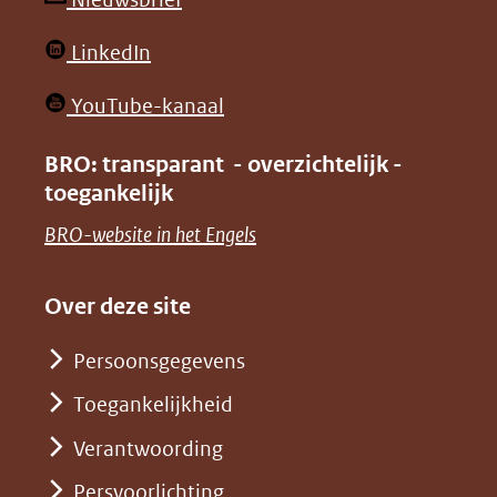
website)
website)
in
(opent
LinkedIn
nieuw
in
venster)
(opent
YouTube-kanaal
nieuw
(verwijst
in
venster)
BRO: transparant - overzichtelijk -
naar
nieuw
toegankelijk
(verwijst
een
venster)
naar
(opent
BRO-website in het Engels
andere
(verwijst
een
in
website)
naar
andere
nieuw
Over deze site
een
website)
venster)
andere
Persoonsgegevens
(verwijst
website)
Toegankelijkheid
naar
een
Verantwoording
andere
Persvoorlichting