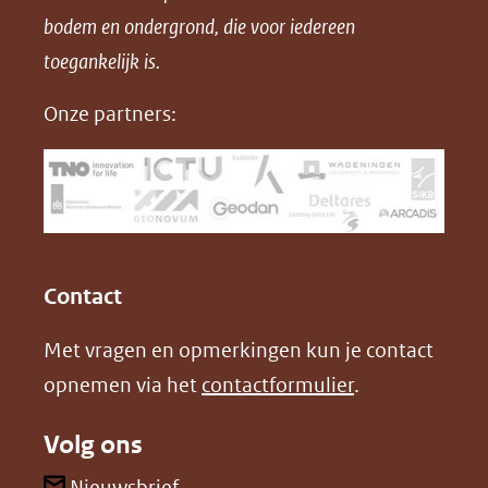
bodem en ondergrond, die voor iedereen
(opent
a
i
P
in
toegankelijk is.
c
n
D
nieuw
e
k
F
Onze partners:
venster)
b
e
(verwijst
o
d
naar
o
I
een
k
n
(opent
(opent
andere
in
in
website)
Contact
nieuw
nieuw
Met vragen en opmerkingen kun je contact
venster)
venster)
opnemen via het
contactformulier
.
(verwijst
(verwijst
naar
naar
Volg ons
een
een
andere
andere
(opent
Nieuwsbrief