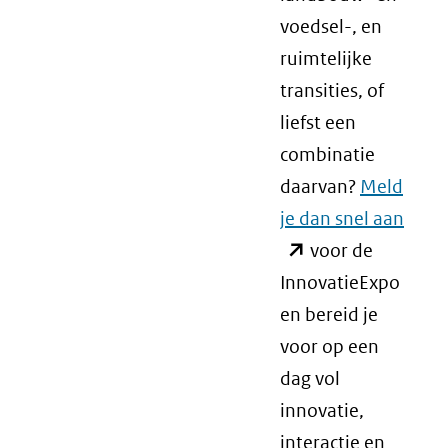
voedsel-, en
ruimtelijke
transities, of
liefst een
combinatie
daarvan?
Meld
je dan snel aan
(ope
voor de
in
InnovatieExpo
nieu
en bereid je
venst
voor op een
(verw
dag vol
naar
innovatie,
een
interactie en
ande