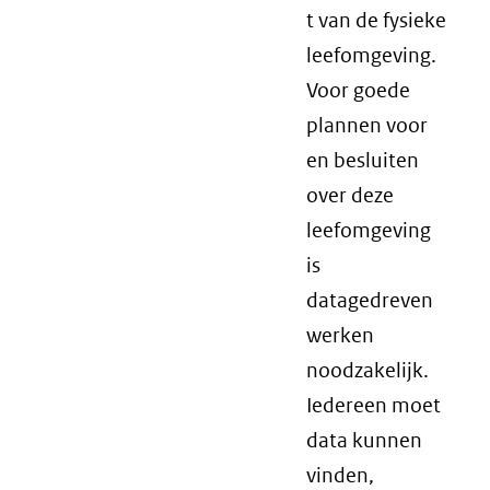
t van de fysieke
leefomgeving.
Voor goede
plannen voor
en besluiten
over deze
leefomgeving
is
datagedreven
werken
noodzakelijk.
Iedereen moet
data kunnen
vinden,