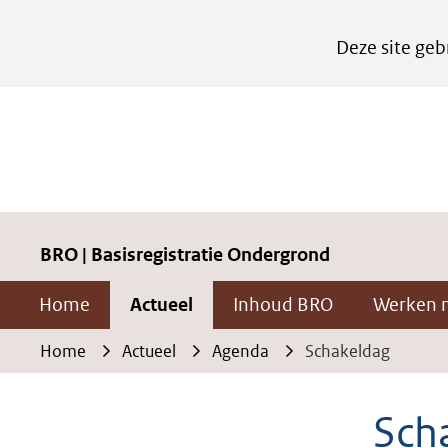
Cookies
Deze site geb
instellen
Hier
kan
het
gebruik
van
cookies
BRO | Basisregistratie Ondergrond
op
Home
Actueel
Inhoud BRO
Werken 
deze
website
Home
Actueel
Agenda
Schakeldag
worden
toegestaan
Sch
of