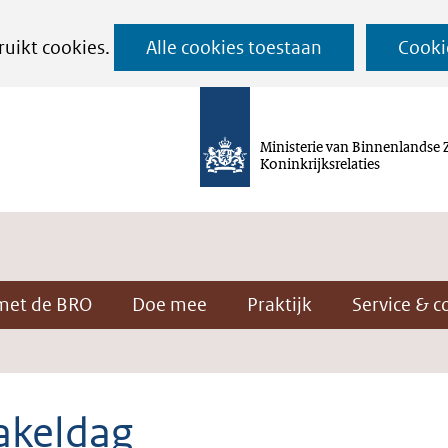
Ga
ruikt cookies.
Alle cookies toestaan
Cooki
naar
de
inhoud
Ministerie van Binnenlandse 
Koninkrijksrelaties
met de BRO
Doe mee
Praktijk
Service & c
akeldag