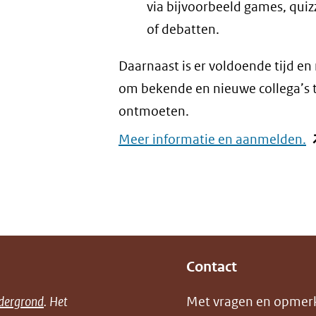
via bijvoorbeeld games, qui
of debatten.
Daarnaast is er voldoende tijd en
om bekende en nieuwe collega’s 
ontmoeten.
Meer informatie en aanmelden.
(
i
n
v
(
n
Contact
e
a
dergrond
. Het
Met vragen en opmer