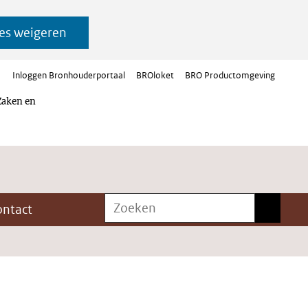
es weigeren
Inloggen Bronhouderportaal
BROloket
BRO Productomgeving
Zaken en
Zoeken
Zoeken
ontact