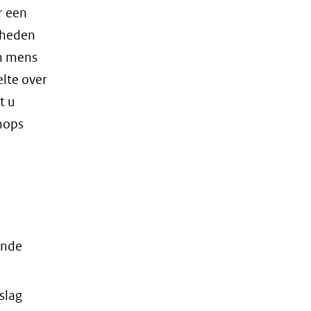
r een
kheden
n mens
elte over
t u
shops
ende
slag