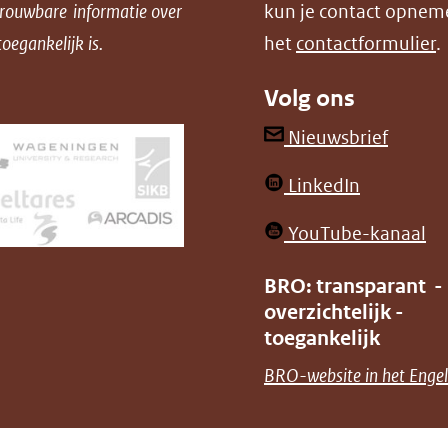
w
trouwbare informatie over
kun je contact opnem
oegankelijk is.
het
contactformulier
.
Volg ons
(opent
Nieuwsbrief
in
(opent
LinkedIn
nieuw
in
venster
(o
YouTube-kanaal
nieuw
(verwij
in
venster)
BRO: transparant -
naar
ni
overzichtelijk -
(verwijst
een
ve
toegankelijk
naar
andere
(v
BRO-website in het Engel
een
websit
na
andere
ee
website)