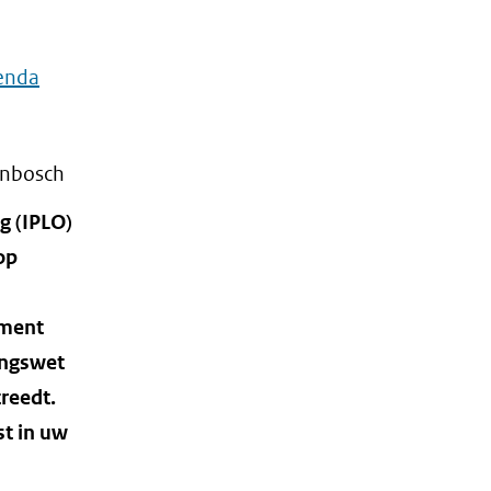
genda
enbosch
g (IPLO)
op
ement
ingswet
treedt.
t in uw