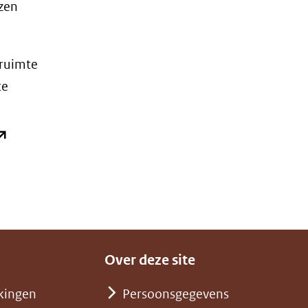
zzen
 ruimte
te
opent
n
ieuw
enster)
verwijst
aar
Over deze site
en
ndere
kingen
Persoonsgegevens