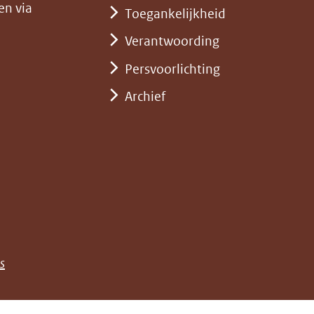
ebsite)
en via
Toegankelijkheid
Verantwoording
Persvoorlichting
Archief
)
pent
st
euw
nster)
erwijst
(opent
s
e)
ar
in
n
nieuw