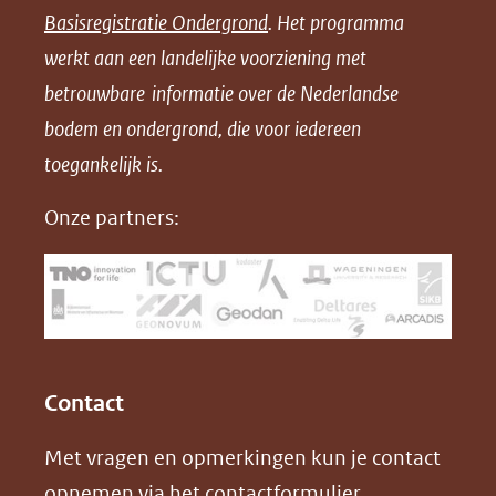
Basisregistratie Ondergrond
. Het programma
o
o
o
o
werkt aan een landelijke voorziening met
p
p
p
a
betrouwbare informatie over de Nederlandse
F
L
X
d
bodem en ondergrond, die voor iedereen
(opent
a
i
P
in
toegankelijk is.
c
n
D
nieuw
e
k
F
Onze partners:
venster)
b
e
(verwijst
o
d
naar
o
I
een
k
n
(opent
(opent
andere
in
in
website)
Contact
nieuw
nieuw
Met vragen en opmerkingen kun je contact
venster)
venster)
opnemen via het
contactformulier
.
(verwijst
(verwijst