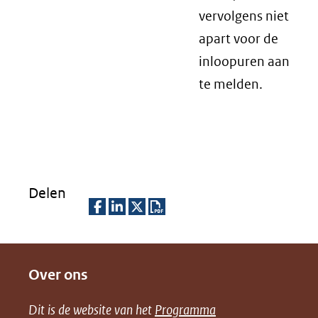
vervolgens niet
apart voor de
inloopuren aan
te melden.
Delen
D
D
D
D
e
e
e
o
Over ons
l
l
l
w
e
e
e
n
Dit is de website van het
Programma
n
n
n
l