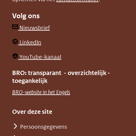
naar
naar
Volg ons
een
een
andere
andere
(opent
Nieuwsbrief
website)
website)
in
(opent
LinkedIn
nieuw
in
venster)
(opent
YouTube-kanaal
nieuw
(verwijst
in
venster)
BRO: transparant - overzichtelijk -
naar
nieuw
toegankelijk
(verwijst
een
venster)
naar
(opent
BRO-website in het Engels
andere
(verwijst
een
in
website)
naar
andere
nieuw
Over deze site
een
website)
venster)
andere
Persoonsgegevens
(verwijst
website)